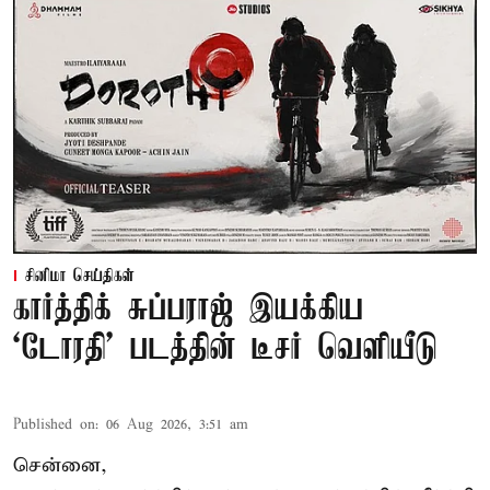
சினிமா செய்திகள்
கார்த்திக் சுப்பராஜ் இயக்கிய
`டோரதி' படத்தின் டீசர் வெளியீடு
Published on
:
06 Aug 2026, 3:51 am
சென்னை,