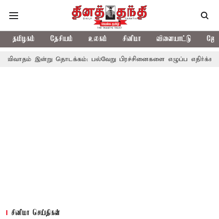
தமிழகம்
தேசியம்
உலகம்
சினிமா
விளையாட்டு
ஜோத
்று தொடக்கம்: பல்வேறு பிரச்சினைகளை எழுப்ப எதிர்க்கட்சிகள் திட்டம்
சினிமா செய்திகள்