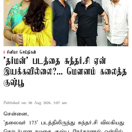
சினிமா செய்திகள்
'தர்மன்' படத்தை சுந்தர்.சி ஏன்
இயக்கவில்லை?... மௌனம் கலைத்த
குஷ்பூ
Published on
:
06 Aug 2026, 5:07 am
சென்னை,
'தலைவர் 173' படத்திலிருந்து சுந்தர்.சி விலகியது
தொடர்பான நடிகை குஷ்பூ நேர்காணல் ஒன்றில்