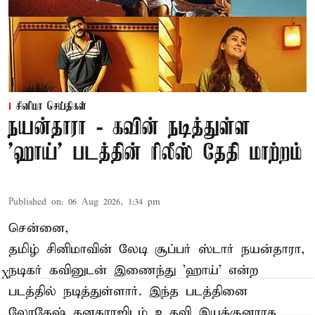
சினிமா செய்திகள்
நயன்தாரா - கவின் நடித்துள்ள
'ஹாய்' படத்தின் ரிலீஸ் தேதி மாற்றம்
Published on
:
06 Aug 2026, 1:34 pm
சென்னை,
தமிழ் சினிமாவின் லேடி சூப்பர் ஸ்டார் நயன்தாரா,
நடிகர் கவினுடன் இணைந்து 'ஹாய்' என்ற
X
படத்தில் நடித்துள்ளார். இந்த படத்தினை
லோகேஷ் கனகராஜிடம் உதவி இயக்குனராக