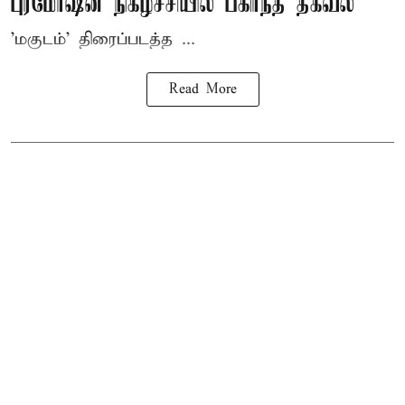
புரமோஷன் நிகழ்ச்சியில் பகிர்ந்த தகவல்
'மகுடம்' திரைப்படத்த ...
Read More