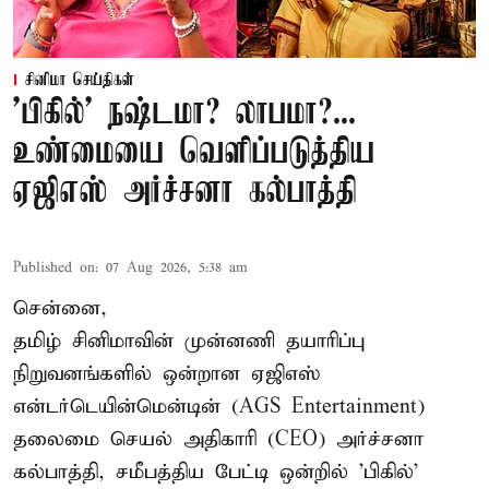
சினிமா செய்திகள்
'பிகில்' நஷ்டமா? லாபமா?...
உண்மையை வெளிப்படுத்திய
ஏஜிஎஸ் அர்ச்சனா கல்பாத்தி
Published on
:
07 Aug 2026, 5:38 am
சென்னை,
தமிழ் சினிமாவின் முன்னணி தயாரிப்பு
நிறுவனங்களில் ஒன்றான ஏஜிஎஸ்
என்டர்டெயின்மென்டின் (AGS Entertainment)
தலைமை செயல் அதிகாரி (CEO) அர்ச்சனா
கல்பாத்தி, சமீபத்திய பேட்டி ஒன்றில் 'பிகில்'