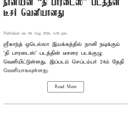
நானியின் “தி பாரடைஸ்” படத்தின்
டீசர் வெளியானது
Published on
:
06 Aug 2026, 4:38 pm
ஸ்ரீகாந்த் ஒடெல்லா இயக்கத்தில் நானி நடிக்கும்
‘தி பாரடைஸ்’ படத்தின் டீசரை படக்குழு
வெளியிட்டுள்ளது. இப்படம் செப்டம்பர் 24ம் தேதி
வெளியாகவுள்ளது.
Read More