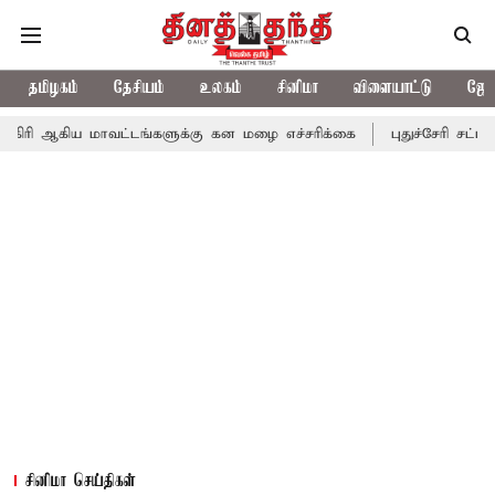
தமிழகம்
தேசியம்
உலகம்
சினிமா
விளையாட்டு
ஜோத
ாவட்டங்களுக்கு கன மழை எச்சரிக்கை
புதுச்சேரி சட்டசபையில் வரும
சினிமா செய்திகள்