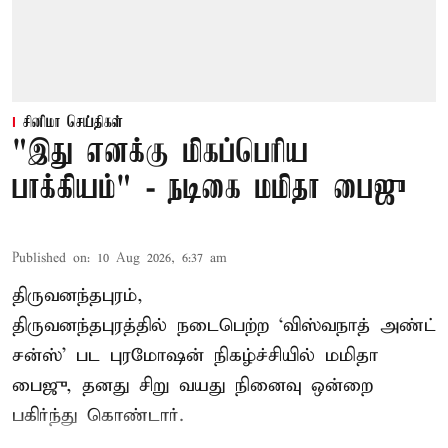
சினிமா செய்திகள்
"இது எனக்கு மிகப்பெரிய
பாக்கியம்" - நடிகை மமிதா பைஜு
Published on
:
10 Aug 2026, 6:37 am
திருவனந்தபுரம்,
திருவனந்தபுரத்தில் நடைபெற்ற ‘விஸ்வநாத் அண்ட்
சன்ஸ்’ பட புரமோஷன் நிகழ்ச்சியில் மமிதா
பைஜு, தனது சிறு வயது நினைவு ஒன்றை
பகிர்ந்து கொண்டார்.