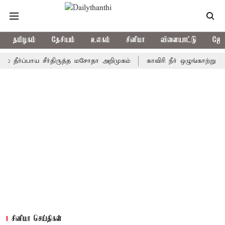
தமிழகம்
தேசியம்
உலகம்
சினிமா
விளையாட்டு
ஜோத
ப்பாய சீர்திருத்த மசோதா அறிமுகம்
காவிரி நீர் ஒழுங்காற்று குழு நா
சினிமா செய்திகள்