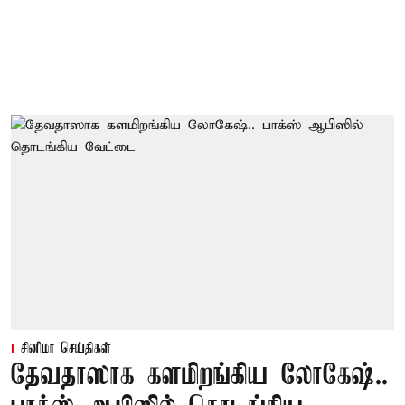
சினிமா செய்திகள்
தேவதாஸாக களமிறங்கிய லோகேஷ்..