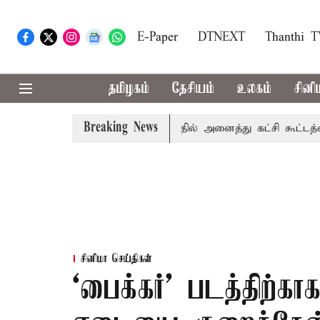
E-Paper
DTNEXT
Thanthi 
தமிழகம்
தேசியம்
உலகம்
சினி
Breaking News
காவிரி விவகாரம்: தமிழகத்தில் அனைத்து கட்சி கூட்டத்தை நடத
சினிமா செய்திகள்
`பைக்கர்' படத்திற்க