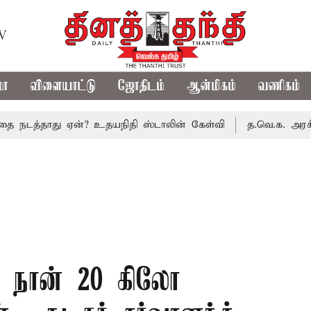
TV
மா
விளையாட்டு
ஜோதிடம்
ஆன்மிகம்
வணிகம்
்தாது ஏன்? உதயநிதி ஸ்டாலின் கேள்வி
த.வெ.க. அரசின் முதல்
ாக நான் 20 கிலோ