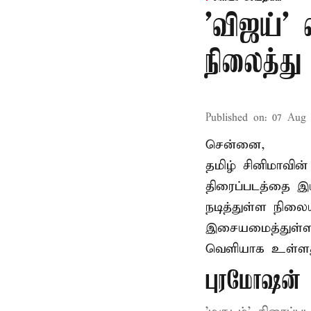
'விஜய்'
நிலைத்து 
Published on
:
07 Aug 
சென்னை,
தமிழ் சினிமாவின
திரைப்படத்தை இய
நடித்துள்ள நிலைய
இசையமைத்துள்ள 
வெளியாக உள்ளத
புரமோஷன் ந