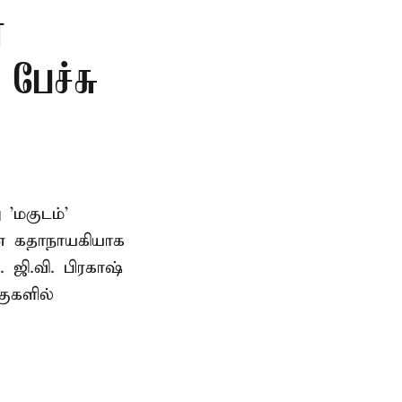
்
 பேச்சு
'மகுடம்'
யன் கதாநாயகியாக
. ஜி.வி. பிரகாஷ்
ுகளில்