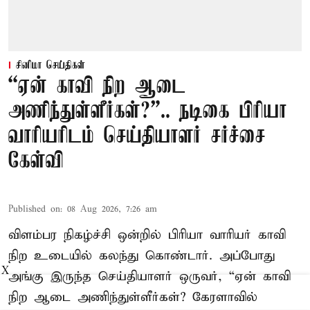
சினிமா செய்திகள்
“ஏன் காவி நிற ஆடை
அணிந்துள்ளீர்கள்?”.. நடிகை பிரியா
வாரியரிடம் செய்தியாளர் சர்ச்சை
கேள்வி
Published on
:
08 Aug 2026, 7:26 am
விளம்பர நிகழ்ச்சி ஒன்றில் பிரியா வாரியர் காவி
நிற உடையில் கலந்து கொண்டார். அப்போது
X
அங்கு இருந்த செய்தியாளர் ஒருவர், “ஏன் காவி
நிற ஆடை அணிந்துள்ளீர்கள்? கேரளாவில்