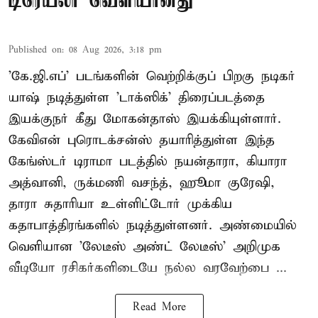
டிரெய்லர் வெளியானது
Published on
:
08 Aug 2026, 3:18 pm
'கே.ஜி.எப்' படங்களின் வெற்றிக்குப் பிறகு நடிகர்
யாஷ் நடித்துள்ள 'டாக்ஸிக்' திரைப்படத்தை
இயக்குநர் கீது மோகன்தாஸ் இயக்கியுள்ளார்.
கேவிஎன் புரொடக்சன்ஸ் தயாரித்துள்ள இந்த
கேங்ஸ்டர் டிராமா படத்தில் நயன்தாரா, கியாரா
அத்வானி, ருக்மணி வசந்த், ஹூமா குரேஷி,
தாரா சுதாரியா உள்ளிட்டோர் முக்கிய
கதாபாத்திரங்களில் நடித்துள்ளனர். அண்மையில்
வெளியான 'லேடீஸ் அண்ட் லேடீஸ்' அறிமுக
வீடியோ ரசிகர்களிடையே நல்ல வரவேற்பை ...
Read More