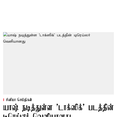
சினிமா செய்திகள்
யாஷ் நடித்துள்ள 'டாக்‌ஸிக்' படத்தின்