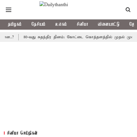
தமிழகம்
தேசியம்
உலகம்
சினிமா
விளையாட்டு
ஜோத
80-வது சுதந்திர தினம்: கோட்டை கொத்தளத்தில் முதல் முறையாக தேச
சினிமா செய்திகள்