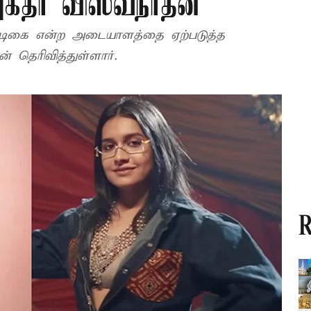
யுக்தா விஸ்வநாதன்
டிகை என்ற அடையாளத்தை ஏற்படுத்த
ன் தெரிவித்துள்ளார்.
R