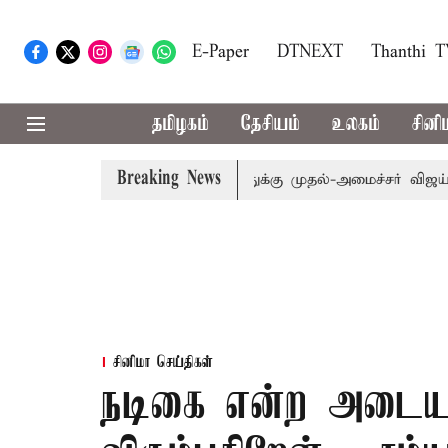
E-Paper
DTNEXT
Thanthi 
தமிழகம்
தேசியம்
உலகம்
சினி
Breaking News
ம்: எம்.பி.க்கள் கூட்டத்துக்கு முதல்-அமைச்சர் விஜய் அழைப்ப
சினிமா செய்திகள்
நடிகை என்ற அடையா