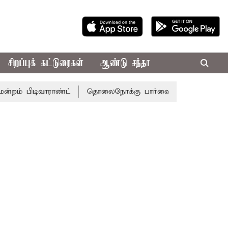
சிறப்புக் கட்டுரைகள்
ஆண்டு சந்தா
டிவாராண்ட்
தொலைநோக்கு பார்வையுடன் கூடிய வேளாண் பட்ஜ