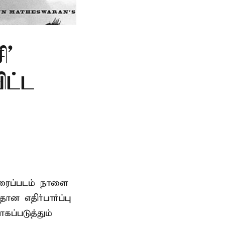
ி'
ிட்ட
ிரைப்படம் நாளை
ன எதிர்பார்ப்பு
கப்படுத்தும்