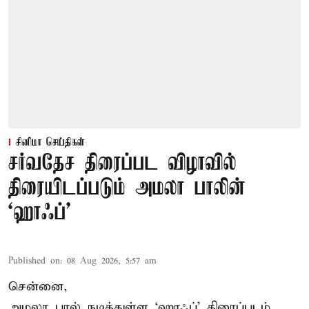
சினிமா செய்திகள்
சர்வதேச திரைப்பட விழாவில்
திரையிடப்படும் அமலா பாலின்
‘ஹாஃப்’
Published on
:
08 Aug 2026, 5:57 am
சென்னை,
அமலா பால் நடித்துள்ள ‘ஹாஃப்’ திரைப்படம்