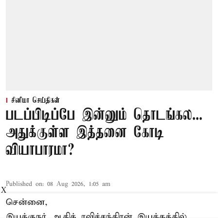
சினிமா செய்திகள்
படப்பிடிப்பே இன்னும் தொடங்கல...
அதுக்குள்ள இத்தனை கோடி
வியாபாரமா?
Published on
:
08 Aug 2026, 1:05 am
X
சென்னை,
இயக்குநர் ஆதிக் ரவிச்சந்திரன் இயக்கத்தில்