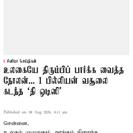
சினிமா செய்திகள்
உலகையே திரும்பிப் பார்க்க வைத்த
நோலன்... 1 பில்லியன் வசூலை
கடந்த ‘தி ஒடிஸி’
Published on
:
08 Aug 2026, 8:11 am
சென்னை,
உலகம் முழுவதும் அரங்கம் நிறைந்த