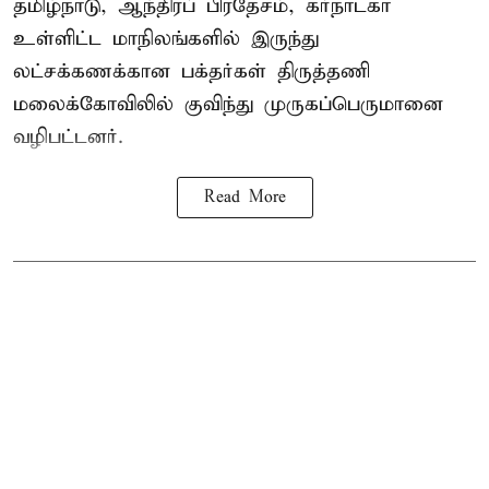
தமிழ்நாடு, ஆந்திரப் பிரதேசம், கர்நாடகா
உள்ளிட்ட மாநிலங்களில் இருந்து
லட்சக்கணக்கான பக்தர்கள் திருத்தணி
மலைக்கோவிலில் குவிந்து முருகப்பெருமானை
வழிபட்டனர்.
Read More