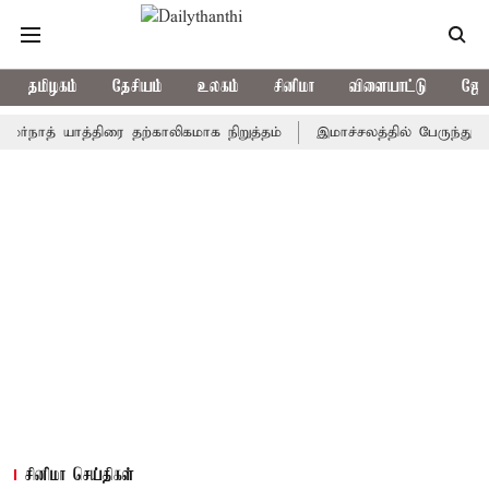
தமிழகம்
தேசியம்
உலகம்
சினிமா
விளையாட்டு
ஜோத
் யாத்திரை தற்காலிகமாக நிறுத்தம்
இமாச்சலத்தில் பேருந்து விபத்து;
சினிமா செய்திகள்