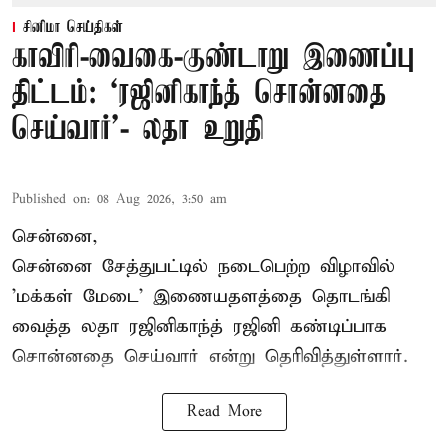
சினிமா செய்திகள்
காவிரி-வைகை-குண்டாறு இணைப்பு
திட்டம்: ‘ரஜினிகாந்த் சொன்னதை
செய்வார்’- லதா உறுதி
Published on
:
08 Aug 2026, 3:50 am
சென்னை,
சென்னை சேத்துபட்டில் நடைபெற்ற விழாவில்
'மக்கள் மேடை' இணையதளத்தை தொடங்கி
வைத்த லதா ரஜினிகாந்த் ரஜினி கண்டிப்பாக
சொன்னதை செய்வார் என்று தெரிவித்துள்ளார்.
Read More