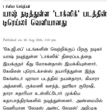
சினிமா செய்திகள்
யாஷ் நடித்துள்ள 'டாக்‌ஸிக்' படத்தின்
டிரெய்லர் வெளியானது
Published on
:
08 Aug 2026, 3:18 pm
'கே.ஜி.எப்' படங்களின் வெற்றிக்குப் பிறகு நடிகர்
யாஷ் நடித்துள்ள 'டாக்ஸிக்' திரைப்படத்தை
இயக்குநர் கீது மோகன்தாஸ் இயக்கியுள்ளார்.
கேவிஎன் புரொடக்சன்ஸ் தயாரித்துள்ள இந்த
கேங்ஸ்டர் டிராமா படத்தில் நயன்தாரா, கியாரா
அத்வானி, ருக்மணி வசந்த், ஹூமா குரேஷி,
தாரா சுதாரியா உள்ளிட்டோர் முக்கிய
கதாபாத்திரங்களில் நடித்துள்ளனர். அண்மையில்
வெளியான 'லேடீஸ் அண்ட் லேடீஸ்' அறிமுக