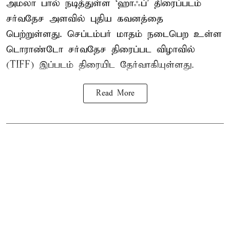
அமலா பால் நடித்துள்ள ‘ஹாஃப்’ திரைப்படம்
சர்வதேச அளவில் புதிய கவனத்தை
பெற்றுள்ளது. செப்டம்பர் மாதம் நடைபெற உள்ள
டொராண்டோ சர்வதேச திரைப்பட விழாவில்
(TIFF) இப்படம் திரையிட தேர்வாகியுள்ளது.
Read More