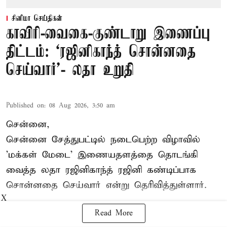
சினிமா செய்திகள்
காவிரி-வைகை-குண்டாறு இணைப்பு
திட்டம்: ‘ரஜினிகாந்த் சொன்னதை
செய்வார்’- லதா உறுதி
Published on
:
08 Aug 2026, 3:50 am
சென்னை,
சென்னை சேத்துபட்டில் நடைபெற்ற விழாவில்
'மக்கள் மேடை' இணையதளத்தை தொடங்கி
வைத்த லதா ரஜினிகாந்த் ரஜினி கண்டிப்பாக
சொன்னதை செய்வார் என்று தெரிவித்துள்ளார்.
X
Read More