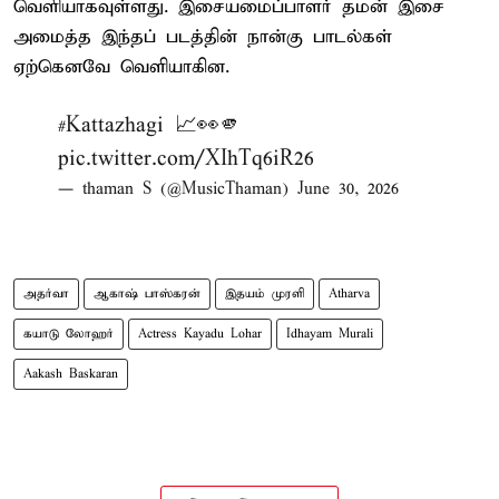
வெளியாகவுள்ளது. இசையமைப்பாளர் தமன் இசை
அமைத்த இந்தப் படத்தின் நான்கு பாடல்கள்
ஏற்கெனவே வெளியாகின.
#Kattazhagi
📈👀🫵
pic.twitter.com/XIhTq6iR26
— thaman S (@MusicThaman)
June 30, 2026
அதர்வா
ஆகாஷ் பாஸ்கரன்
இதயம் முரளி
Atharva
கயாடு லோஹர்
Actress Kayadu Lohar
Idhayam Murali
Aakash Baskaran