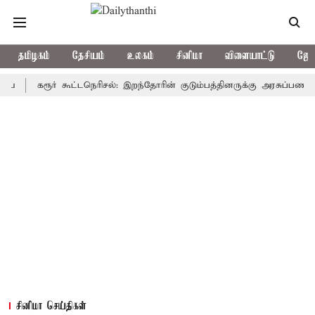
தமிழகம்
தேசியம்
உலகம்
சினிமா
விளையாட்டு
ஜோத
கரூர் கூட்டநெரிசல்: இறந்தோரின் குடும்பத்தினருக்கு அரசுப்பணி வழக்கு;
சினிமா செய்திகள்