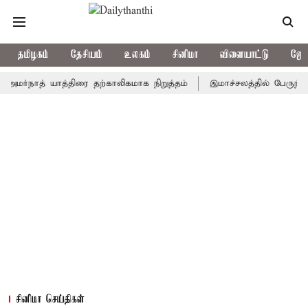
தமிழகம்
தேசியம்
உலகம்
சினிமா
விளையாட்டு
ஜோத
ாத் யாத்திரை தற்காலிகமாக நிறுத்தம்
இமாச்சலத்தில் பேருந்து விபத்
சினிமா செய்திகள்