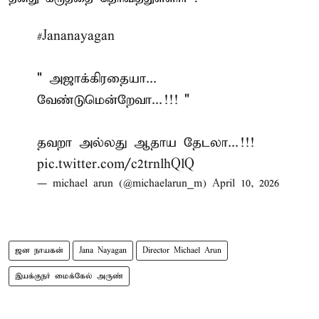
#Jananayagan
" அஜாக்கிரதையா...
வேண்டுமென்றேவா...!!! "
தவறா அல்லது ஆதாய தேடலா...!!!
pic.twitter.com/c2trnlhQlQ
— michael arun (@michaelarun_m)
April 10, 2026
ஜன நாயகன்
Jana Nayagan
Director Michael Arun
இயக்குநர் மைக்கேல் அருண்