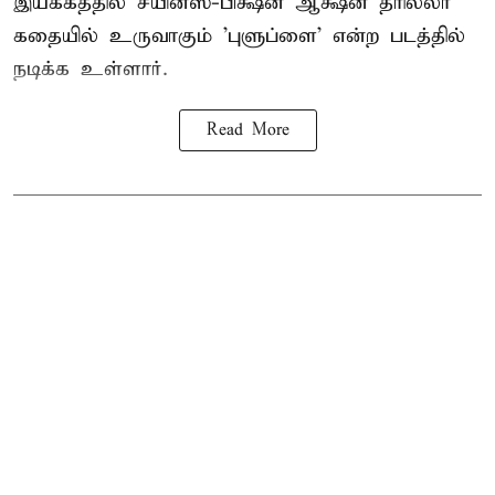
இயக்கத்தில் சயின்ஸ்-பிக்ஷன் ஆக்ஷன் த்ரில்லர்
கதையில் உருவாகும் 'புளுப்ளை' என்ற படத்தில்
நடிக்க உள்ளார்.
Read More