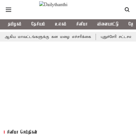
தமிழகம்
தேசியம்
உலகம்
சினிமா
விளையாட்டு
ஜோத
ய மாவட்டங்களுக்கு கன மழை எச்சரிக்கை
புதுச்சேரி சட்டசபையில் வ
சினிமா செய்திகள்