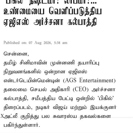
'பிகில்' நஷ்டமா? லாபமா?...
உண்மையை வெளிப்படுத்திய
ஏஜிஎஸ் அர்ச்சனா கல்பாத்தி
Published on
:
07 Aug 2026, 5:38 am
சென்னை,
தமிழ் சினிமாவின் முன்னணி தயாரிப்பு
நிறுவனங்களில் ஒன்றான ஏஜிஎஸ்
என்டர்டெயின்மென்டின் (AGS Entertainment)
தலைமை செயல் அதிகாரி (CEO) அர்ச்சனா
கல்பாத்தி, சமீபத்திய பேட்டி ஒன்றில் 'பிகில்'
திரைப்படம், நடிகர் விஜய் மற்றும் இயக்குனர்
அட்லீ குறித்து பல சுவாரஸ்ய தகவல்களை
X
பகிர்ந்துள்ளார்.