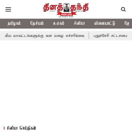
தமிழகம்
தேசியம்
உலகம்
சினிமா
விளையாட்டு
ஜோத
டங்களுக்கு கன மழை எச்சரிக்கை
புதுச்சேரி சட்டசபையில் வரும் 24ம
சினிமா செய்திகள்