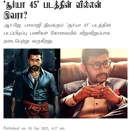
'சூர்யா 45' படத்தின் வில்லன்
இவரா?
ஆர்.ஜே. பாலாஜி இயக்கும் 'சூர்யா 45' படத்தின்
படப்பிடிப்பு பணிகள் கோவையில் விறுவிறுப்பாக
நடைபெற்று வருகிறது.
Published on
:
05 Jan 2025, 4:27 am