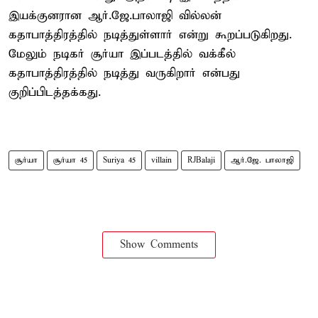
இயக்குனரான ஆர்.ஜே.பாலாஜி வில்லன்
கதாபாத்திரத்தில் நடித்துள்ளார் என்று கூறப்படுகிறது.
மேலும் நடிகர் சூர்யா இப்படத்தில் வக்கீல்
கதாபாத்திரத்தில் நடித்து வருகிறார் என்பது
குறிப்பிடத்தக்கது.
சூர்யா
சூர்யா 45
Suriya 45
villain
RJBalaji
ஆர்.ஜே. பாலாஜி
Show Comments