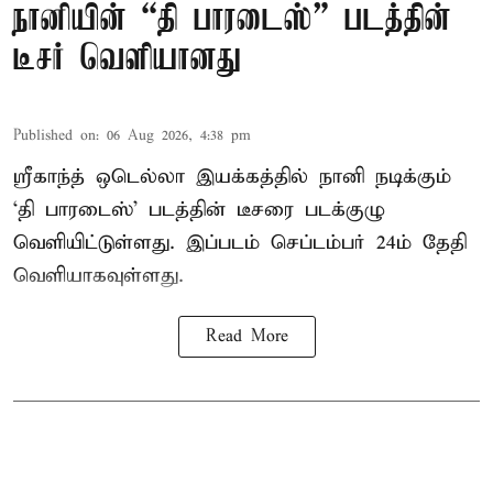
நானியின் “தி பாரடைஸ்” படத்தின்
டீசர் வெளியானது
Published on
:
06 Aug 2026, 4:38 pm
ஸ்ரீகாந்த் ஒடெல்லா இயக்கத்தில் நானி நடிக்கும்
‘தி பாரடைஸ்’ படத்தின் டீசரை படக்குழு
வெளியிட்டுள்ளது. இப்படம் செப்டம்பர் 24ம் தேதி
வெளியாகவுள்ளது.
Read More