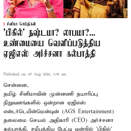
சினிமா செய்திகள்
'பிகில்' நஷ்டமா? லாபமா?...
உண்மையை வெளிப்படுத்திய
ஏஜிஎஸ் அர்ச்சனா கல்பாத்தி
Published on
:
07 Aug 2026, 5:38 am
சென்னை,
தமிழ் சினிமாவின் முன்னணி தயாரிப்பு
நிறுவனங்களில் ஒன்றான ஏஜிஎஸ்
என்டர்டெயின்மென்டின் (AGS Entertainment)
தலைமை செயல் அதிகாரி (CEO) அர்ச்சனா
கல்பாத்தி, சமீபத்திய பேட்டி ஒன்றில் 'பிகில்'