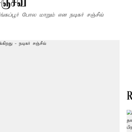
ஞ்சீவ்
்கப்பூர் போல மாறும் என நடிகர் சஞ்சீவ்
R