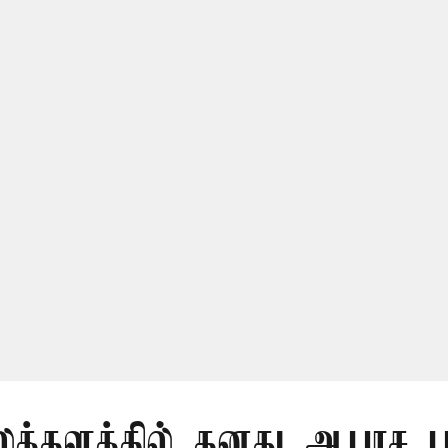
த்தளத்தில் தனது ஆபாச 