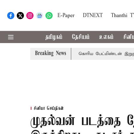
E-Paper
DTNEXT
Thanthi 
தமிழகம்
தேசியம்
உலகம்
சினி
Breaking News
ிவரை மழை பெய்ய வாய்ப்பு
கொரிய பேட்மிண்டன் இறுதி போட்
சினிமா செய்திகள்
முதல்வன் படத்தை நே