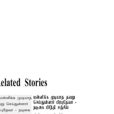
elated Stories
மன்னிக்க முடியாத தவறு
செய்துள்ளார் பிரபுதேவா -
நடிகை பிரீத்தி சஞ்சீவ்