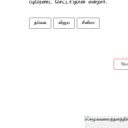
(டிரெண்ட் செட்டர்)தான் என்றார்.
தவெக
விஜய்
சினிமா
Sh