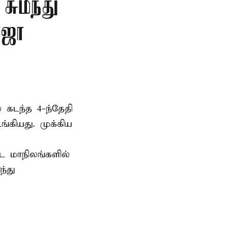
சுமந்து
ோஜா
 கடந்த 4-ந்தேதி
கியது. முக்கிய
்ட மாநிலங்களில்
்து