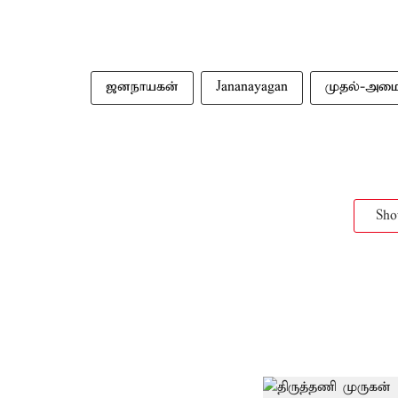
ஜனநாயகன்
Jananayagan
முதல்-அமைச
Sh