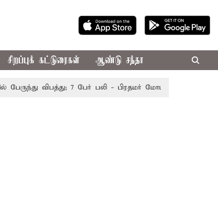
சிறப்புக் கட்டுரைகள்
ஆண்டு சந்தா
ருந்து விபத்து; 7 பேர் பலி - பிரதமர் மோடி இரங்கல்
தொகுதி