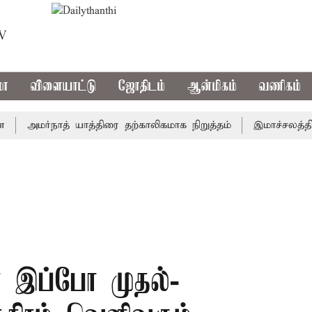
TV
மா
விளையாட்டு
ஜோதிடம்
ஆன்மிகம்
வணிகம்
அமர்நாத் யாத்திரை தற்காலிகமாக நிறுத்தம்
இமாச்சலத்தில் பே
இப்போ முதல்-