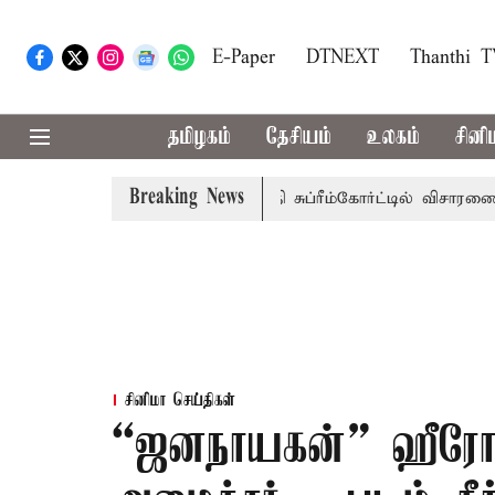
E-Paper
DTNEXT
Thanthi 
தமிழகம்
தேசியம்
உலகம்
சினி
Breaking News
சுப்பணி வழக்கு; வரும் 14ம்தேதி சுப்ரீம்கோர்ட்டில் விசாரணை
சினிமா செய்திகள்
“ஜனநாயகன்” ஹீரோ 