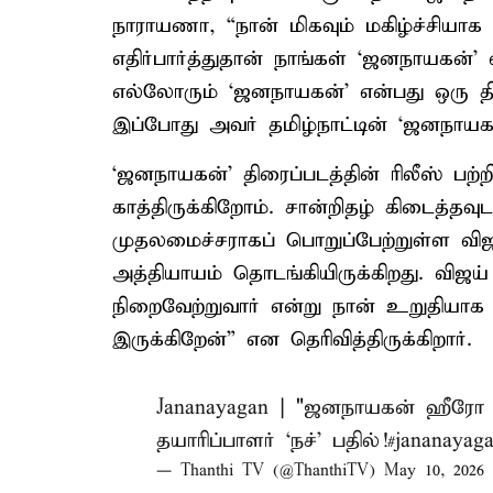
நாராயணா, “நான் மிகவும் மகிழ்ச்சியாக
எதிர்பார்த்துதான் நாங்கள் ‘ஜனநாயகன்
எல்லோரும் ‘ஜனநாயகன்’ என்பது ஒரு தி
இப்போது அவர் தமிழ்நாட்டின் ‘ஜனநாயகன்
‘ஜனநாயகன்’ திரைப்படத்தின் ரிலீஸ் பற்ற
காத்திருக்கிறோம். சான்றிதழ் கிடைத்தவ
முதலமைச்சராகப் பொறுப்பேற்றுள்ள விஜய
அத்தியாயம் தொடங்கியிருக்கிறது. விஜய
நிறைவேற்றுவார் என்று நான் உறுதியாக நம
இருக்கிறேன்” என தெரிவித்திருக்கிறார்.
Jananayagan | "ஜனநாயகன் ஹீரோ இ
தயாரிப்பாளர் `நச்' பதில்!
#jananayag
— Thanthi TV (@ThanthiTV)
May 10, 2026