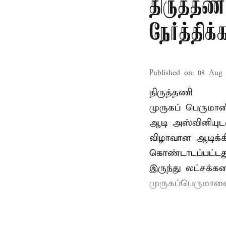
திருத்தண
நேர்த்தி
Published on
:
08 Aug 
திருத்தணி
முருகப் பெருமான
ஆடி அஸ்வினியுட
விழாவான ஆடிக்க
கொண்டாடப்பட்டது
இருந்து லட்சக்க
முருகப்பெருமான