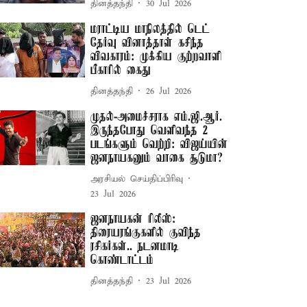
தினத்தந்தி
30 Jul 2026
மராட்டிய மாநிலத்தில் டெட்
தேர்வு வினாத்தாள் கசிந்த
விவகாரம்: முக்கிய குற்றவாளி
பீகாரில் கைது
தினத்தந்தி
26 Jul 2026
முதல்-அமைச்சராக எம்.ஜி.ஆர்.
இருந்தபோது வெளிவந்த 2
படங்களும் வெற்றி: விஜய்யின்
ஜனநாயகனும் வாகை சூடுமா?
அரசியல் செய்திப்பிரிவு
23 Jul 2026
ஜனநாயகன் ரிலீஸ்:
திரையரங்குகளில் குவிந்த
ரசிகர்கள்.. நடனமாடி
கொண்டாட்டம்
தினத்தந்தி
23 Jul 2026