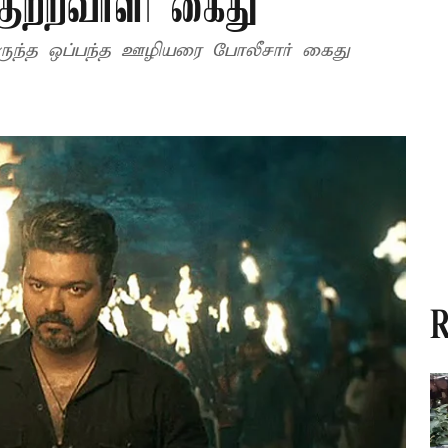
 குற்றவாளி கைது
டிருந்த ஒப்பந்த ஊழியரை போலீசார் கைது
R