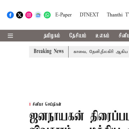
E-Paper
DTNEXT
Thanthi 
தமிழகம்
தேசியம்
உலகம்
சினி
Breaking News
பஸ் பெற்றார் சங்கீதா
கோவை, தேனி,நீலகிரி ஆகிய மாவட்டங
சினிமா செய்திகள்
ஜனநாயகன் திரைப்பட