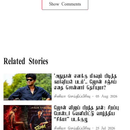
Show Comments
Related Stories
'அதுதான் எனக்கு மிகவும் பிடித்த
கமர்ஷியல் படம்'.. ஜேசன் சஞ்சய்
எதை சொன்னார் தெரியுமா?
சினிமா செய்திப்பிரிவு
05 Aug 2026
ஜேசன் விஜய் பிறந்த நாள்: சிறப்பு
போஸ்டர் வெளியிட்டு வாழ்த்திய
“சிக்மா” படக்குழு
சினிமா செய்திப்பிரிவு
25 Jul 2026