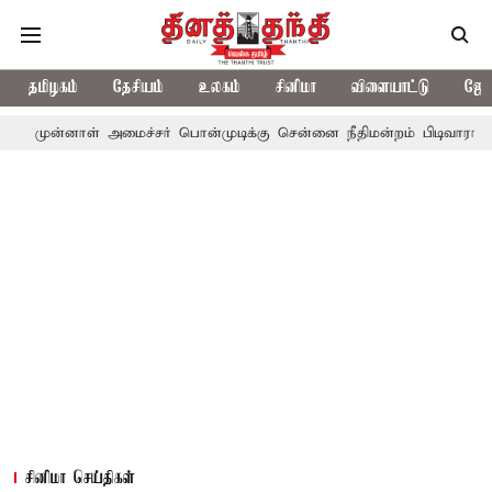
தமிழகம்
தேசியம்
உலகம்
சினிமா
விளையாட்டு
ஜோத
முன்னாள் அமைச்சர் பொன்முடிக்கு சென்னை நீதிமன்றம் பிடிவாராண்ட்
சினிமா செய்திகள்