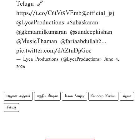
Telugu 🔗
https://t.co/C6tVt9VEmb
@official_jsj
@LycaProductions
#Subaskaran
@gkmtamilkumaran
@sundeepkishan
@MusicThaman
@fariaabdullah2
…
pic.twitter.com/dAZtuDpGoc
— Lyca Productions (@LycaProductions)
June 4,
2026
ஜேசன் சஞ்சய்
சந்தீப் கிஷன்
Jason Sanjay
Sandeep Kishan
sigma
சிக்மா