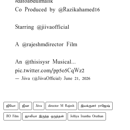
#datoabdulmalik
Co Produced by
@Razikahamed16
Starring
@jiivaofficial
A
@rajeshmdirector
Film
An
@thisisysr
Musical…
pic.twitter.com/pp5o5CqWz2
— Jiiva (@JiivaOfficial)
June 21, 2026
ஜியோ
ஜீவா
Jiiva
director M Rajesh
இயக்குனர் ராஜேஷ்
JIO Film
ஜாலியா இருந்த ஒருத்தன்
Jolliya Iruntha Oruthan