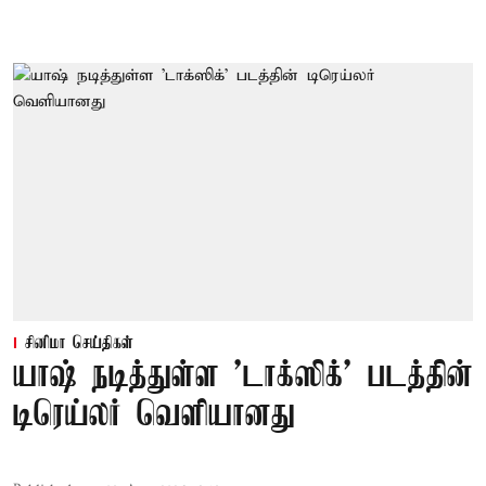
சினிமா செய்திகள்
யாஷ் நடித்துள்ள 'டாக்‌ஸிக்' படத்தின்
டிரெய்லர் வெளியானது