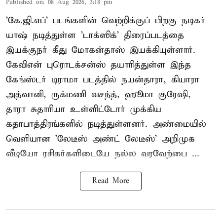
Published on
:
08 Aug 2026, 3:18 pm
'கே.ஜி.எப்' படங்களின் வெற்றிக்குப் பிறகு நடிகர்
யாஷ் நடித்துள்ள 'டாக்ஸிக்' திரைப்படத்தை
இயக்குநர் கீது மோகன்தாஸ் இயக்கியுள்ளார்.
கேவிஎன் புரொடக்சன்ஸ் தயாரித்துள்ள இந்த
கேங்ஸ்டர் டிராமா படத்தில் நயன்தாரா, கியாரா
அத்வானி, ருக்மணி வசந்த், ஹூமா குரேஷி,
தாரா சுதாரியா உள்ளிட்டோர் முக்கிய
கதாபாத்திரங்களில் நடித்துள்ளனர். அண்மையில்
வெளியான 'லேடீஸ் அண்ட் லேடீஸ்' அறிமுக
வீடியோ ரசிகர்களிடையே நல்ல வரவேற்பை ...
Read More