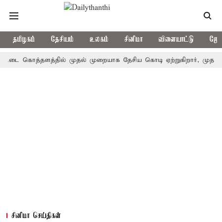
தமிழகம்
தேசியம்
உலகம்
சினிமா
விளையாட்டு
ஜோத
 கொத்தளத்தில் முதல் முறையாக தேசிய கொடி ஏற்றுகிறார், முதல்-அமைச்ச
சினிமா செய்திகள்