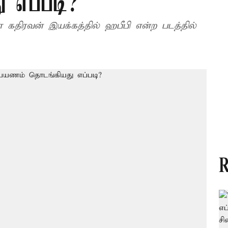
 எப்படி?
திரவன் இயக்கத்தில் ஹபீபி என்ற படத்தில்
R