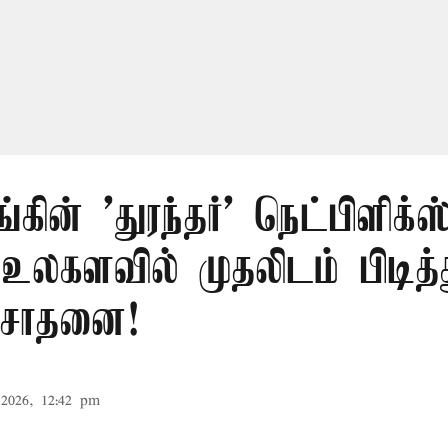
ங்கின் 'துரந்தர்' நெட்பிளிக்ஸ
 உலகளவில் முதலிடம் பிடித்
சாதனை!
2026, 12:42 pm