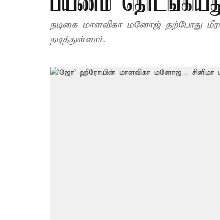
பயணம் தொடங்கியது
நடிகை மாளவிகா மனோஜ் தற்போது மீரா க
நடித்துள்ளார்.