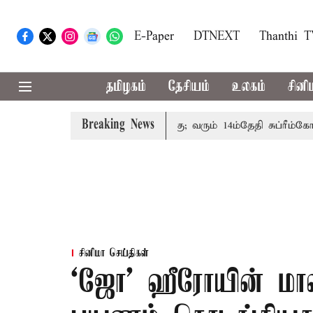
E-Paper
DTNEXT
Thanthi 
தமிழகம்
தேசியம்
உலகம்
சினி
Breaking News
ம்பத்தினருக்கு அரசுப்பணி வழக்கு; வரும் 14ம்தேதி சுப்ரீம்கோர்ட்
சினிமா செய்திகள்
‘ஜோ’ ஹீரோயின் மா