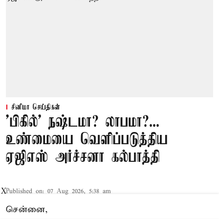
சினிமா செய்திகள்
'பிகில்' நஷ்டமா? லாபமா?...
உண்மையை வெளிப்படுத்திய
ஏஜிஎஸ் அர்ச்சனா கல்பாத்தி
Published on
:
07 Aug 2026, 5:38 am
X
சென்னை,