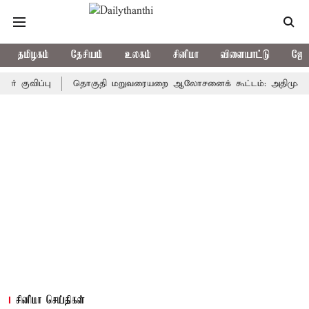
தமிழகம்
தேசியம்
உலகம்
சினிமா
விளையாட்டு
ஜோத
ிப்பு
தொகுதி மறுவரையறை ஆலோசனைக் கூட்டம்: அதிமுக எம்பிக்கள
சினிமா செய்திகள்