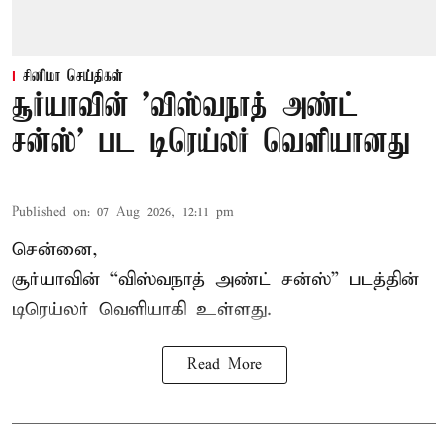
சினிமா செய்திகள்
சூர்யாவின் 'விஸ்வநாத் அண்ட்
சன்ஸ்' பட டிரெய்லர் வெளியானது
Published on
:
07 Aug 2026, 12:11 pm
சென்னை,
சூர்யாவின் “
விஸ்வநாத் அண்ட் சன்ஸ்
” படத்தின்
டிரெய்லர் வெளியாகி உள்ளது.
Read More