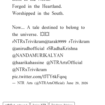
Forged in the Heartland.
Worshipped in the South.
Now... A tale destined to belong to
the universe. 💥💥
#NTRxTrivikram
@tarak9999
#Trivikram
@anirudhofficial
#SRadhaKrishna
@NANDAMURIKALYAN
@haarikahassine
@NTRArtsOfficial
@NTRxTrivikram
pic.twitter.com/fJTY6kFqoq
— NTR Arts (@NTRArtsOfficial)
June 29, 2026