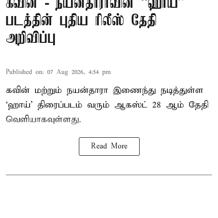
கவின் - நயன்தாராவின் “ஹாய்”
படத்தின் புதிய ரிலீஸ் தேதி
அறிவிப்பு
Published on
:
07 Aug 2026, 4:54 pm
கவின் மற்றும் நயன்தாரா இணைந்து நடித்துள்ள
‘ஹாய்’ திரைப்படம் வரும் ஆகஸ்ட் 28 ஆம் தேதி
வெளியாகவுள்ளது.
Read More