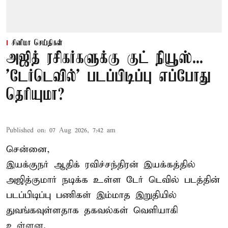
சினிமா செய்திகள்
அஜித் ரசிகர்களுக்கு குட் நியூஸ்...
'டேர்டெவில்' படப்பிடிப்பு எப்போது
தெரியுமா?
Published on
:
07 Aug 2026, 7:42 am
சென்னை,
இயக்குநர் ஆதிக் ரவிச்சந்திரன் இயக்கத்தில்
அஜித்குமார் நடிக்க உள்ள டேர் டெவில் படத்தின்
படப்பிடிப்பு பணிகள் இம்மாத இறுதியில்
துவங்கவுள்ளதாக தகவல்கள் வெளியாகி
உள்ளன.