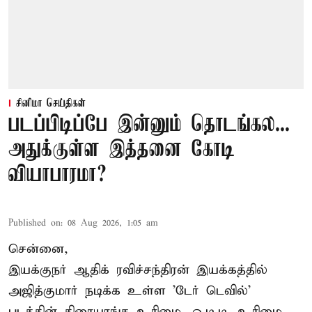
சினிமா செய்திகள்
படப்பிடிப்பே இன்னும் தொடங்கல...
அதுக்குள்ள இத்தனை கோடி
வியாபாரமா?
Published on
:
08 Aug 2026, 1:05 am
சென்னை,
இயக்குநர் ஆதிக் ரவிச்சந்திரன் இயக்கத்தில்
அஜித்குமார் நடிக்க உள்ள 'டேர் டெவில்'
படத்தின் திரையரங்க உரிமை, ஓ.டி.டி. உரிமை