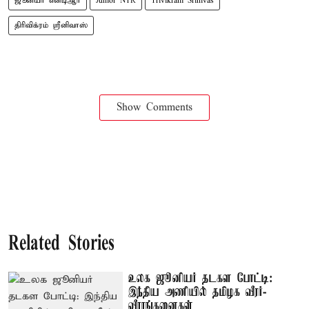
ஜூனியர் என்டிஆர்
Junior NTR
Trivikram Srinivas
திரிவிக்ரம் ஸ்ரீனிவாஸ்
Show Comments
Related Stories
உலக ஜூனியர் தடகள போட்டி:
இந்திய அணியில் தமிழக வீரர்-
வீராங்கனைகள்