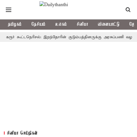
தமிழகம்
தேசியம்
உலகம்
சினிமா
விளையாட்டு
ஜோத
ர் கூட்டநெரிசல்: இறந்தோரின் குடும்பத்தினருக்கு அரசுப்பணி வழக்கு; வரும
சினிமா செய்திகள்