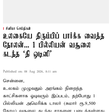
சினிமா செய்திகள்
உலகையே திரும்பிப் பார்க்க வைத்த
நோலன்... 1 பில்லியன் வசூலை
கடந்த ‘தி ஒடிஸி’
Published on
:
08 Aug 2026, 8:11 am
சென்னை,
உலகம் முழுவதும் அரங்கம் நிறைந்த
காட்சிகளாக ஓடிவரும் இப்படம், தற்போது 1
பில்லியன் அமெரிக்க டாலர் (சுமார் ரூ.9,500
கோடி) வசூலை கடந்து சாதனை படைத்துள்ளது.