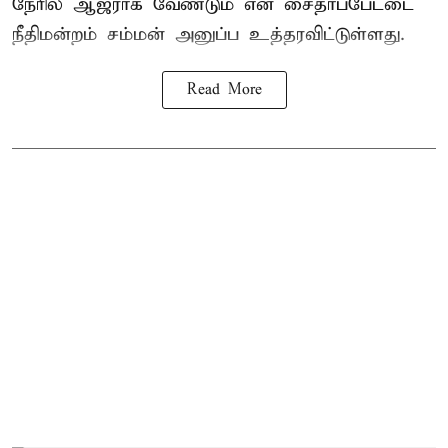
நேரில் ஆஜராக வேண்டும் என சைதாப்பேட்டை
நீதிமன்றம் சம்மன் அனுப்ப உத்தரவிட்டுள்ளது.
Read More