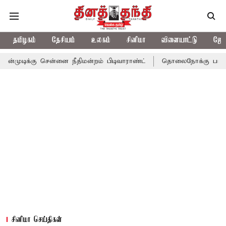
தமிழகம்
தேசியம்
உலகம்
சினிமா
விளையாட்டு
ஜோத
சென்னை நீதிமன்றம் பிடிவாராண்ட்
தொலைநோக்கு பார்வையுடன் கூடிய
சினிமா செய்திகள்