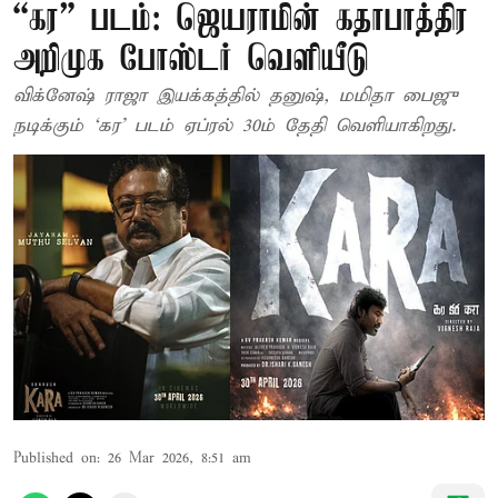
“கர” படம்: ஜெயராமின் கதாபாத்திர
அறிமுக போஸ்டர் வெளியீடு
விக்னேஷ் ராஜா இயக்கத்தில் தனுஷ், மமிதா பைஜு
நடிக்கும் ‘கர’ படம் ஏப்ரல் 30ம் தேதி வெளியாகிறது.
Published on
:
26 Mar 2026, 8:51 am