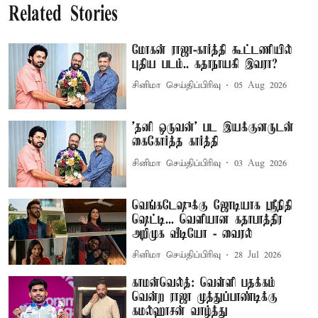
Related Stories
மோகன் ராஜா-கார்த்தி கூட்டணியில்
புதிய படம்.. கதாநாயகி இவரா?
சினிமா செய்திப்பிரிவு
05 Aug 2026
'தனி ஒருவன்' பட இயக்குனருடன்
கைகோர்த்த கார்த்தி
சினிமா செய்திப்பிரிவு
03 Aug 2026
வெங்கடேஷுக்கு ஜோடியாக ஸ்ரீநிதி
ஷெட்டி... வெளியான கதாபாத்திர
அறிமுக வீடியோ - வைரல்
சினிமா செய்திப்பிரிவு
28 Jul 2026
காமன்வெல்த்: வெள்ளி பதக்கம்
வென்ற ராஜா முத்துப்பாண்டிக்கு
கமல்ஹாசன் வாழ்த்து