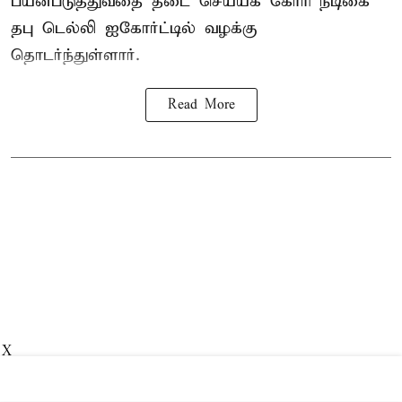
பயன்படுத்துவதை தடை செய்யக் கோரி நடிகை
தபு டெல்லி ஐகோர்ட்டில் வழக்கு
தொடர்ந்துள்ளார்.
Read More
X