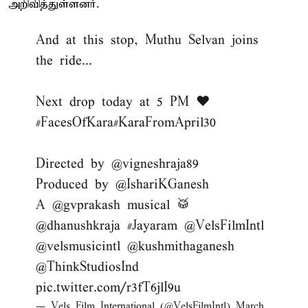
அறிவித்துள்ளனர்.
And at this stop, Muthu Selvan joins
the ride...
Next drop today at 5 PM ❤️
#FacesOfKara
#KaraFromApril30
Directed by
@vigneshraja89
Produced by
@IshariKGanesh
A
@gvprakash
musical 🥁
@dhanushkraja
#Jayaram
@VelsFilmIntl
@velsmusicintl
@kushmithaganesh
@ThinkStudiosInd
pic.twitter.com/r3fT6jlI9u
— Vels Film International (@VelsFilmIntl)
March