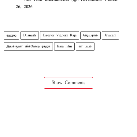
26, 2026
தனுஷ்
Dhanush
Director Vignesh Raja
ஜெயராம்
Jayaram
இயக்குனர் விக்னேஷ் ராஜா
Kara Film
கர படம்
Show Comments