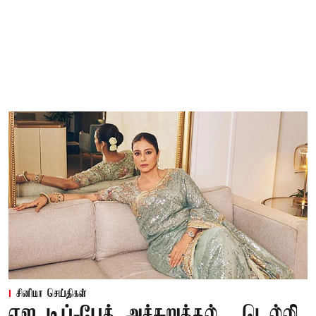
சினிமா செய்திகள்
ஏஐ டீப்-பேக் அச்சுறுத்தல்... டெல்லி