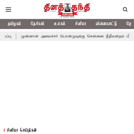
தமிழகம்
தேசியம்
உலகம்
சினிமா
விளையாட்டு
ஜோத
ுன்னாள் அமைச்சர் பொன்முடிக்கு சென்னை நீதிமன்றம் பிடிவாராண்ட்
சினிமா செய்திகள்