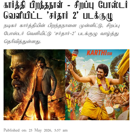
கார்த்தி பிறந்தநாள் - சிறப்பு போஸ்டர்
வெளியிட்ட 'சர்தார் 2' படக்குழு
நடிகர் கார்த்தியின் பிறந்தநாளை முன்னிட்டு, சிறப்பு
போஸ்டர் வெளியிட்டு ‘சர்தார்-2’ படக்குழு வாழ்த்து
தெரிவித்துள்ளது.
Published on
:
25 May 2026, 5:57 am