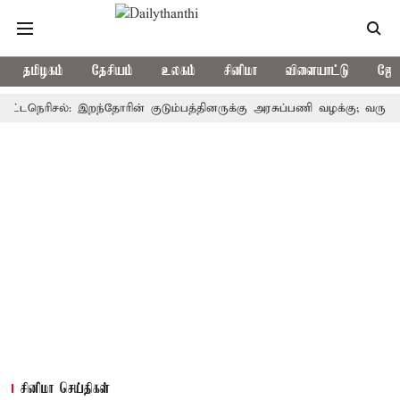
தமிழகம்
தேசியம்
உலகம்
சினிமா
விளையாட்டு
ஜோத
நெரிசல்: இறந்தோரின் குடும்பத்தினருக்கு அரசுப்பணி வழக்கு; வரும் 14ம்தே
சினிமா செய்திகள்