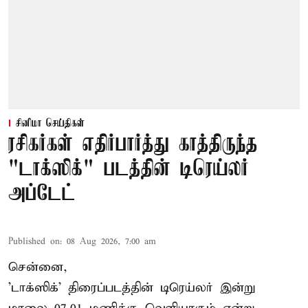
சினிமா செய்திகள்
ரசிகர்கள் எதிர்பார்த்து காத்திருந்த
"டாக்ஸிக்" படத்தின் டிரெய்லர்
அப்டேட்
Published on
:
08 Aug 2026, 7:00 am
சென்னை,
'டாக்ஸிக்' திரைப்படத்தின் டிரெய்லர் இன்று