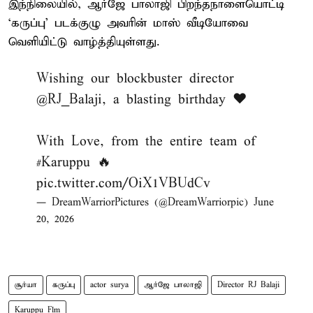
இந்நிலையில், ஆர்ஜே பாலாஜி பிறந்தநாளையொட்டி
‘கருப்பு’ படக்குழு அவரின் மாஸ் வீடியோவை
வெளியிட்டு வாழ்த்தியுள்ளது.
Wishing our blockbuster director
@RJ_Balaji
, a blasting birthday ❤️
With Love, from the entire team of
#Karuppu
🔥
pic.twitter.com/OiX1VBUdCv
— DreamWarriorPictures (@DreamWarriorpic)
June
20, 2026
சூர்யா
கருப்பு
actor surya
ஆர்ஜே பாலாஜி
Director RJ Balaji
Karuppu Flm