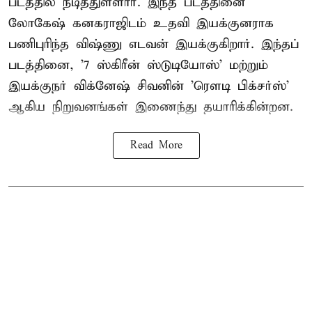
படத்தில் நடித்துள்ளார். இந்த படத்தினை
லோகேஷ் கனகராஜிடம் உதவி இயக்குனராக
பணிபுரிந்த விஷ்ணு எடவன் இயக்குகிறார். இந்தப்
படத்தினை, '7 ஸ்கிரீன் ஸ்டுடியோஸ்' மற்றும்
இயக்குநர் விக்னேஷ் சிவனின் 'ரௌடி பிக்சர்ஸ்'
ஆகிய நிறுவனங்கள் இணைந்து தயாரிக்கின்றன.
Read More