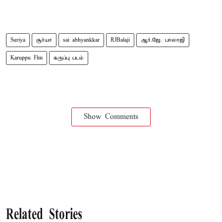
Suriya
சூர்யா
sai abhyankkar
RJBalaji
ஆர்.ஜே. பாலாஜி
Karuppu Flm
கருப்பு படம்
Show Comments
Related Stories