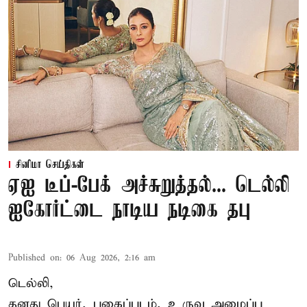
சினிமா செய்திகள்
ஏஐ டீப்-பேக் அச்சுறுத்தல்... டெல்லி
ஐகோர்ட்டை நாடிய நடிகை தபு
Published on
:
06 Aug 2026, 2:16 am
டெல்லி,
தனது பெயர், புகைப்படம், உருவ அமைப்பு