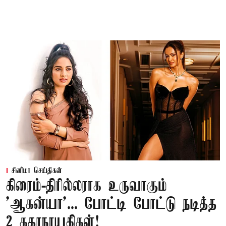
சினிமா செய்திகள்
கிரைம்-திரில்லராக உருவாகும்
'ஆகன்யா'... போட்டி போட்டு நடித்த
2 கதாநாயகிகள்!