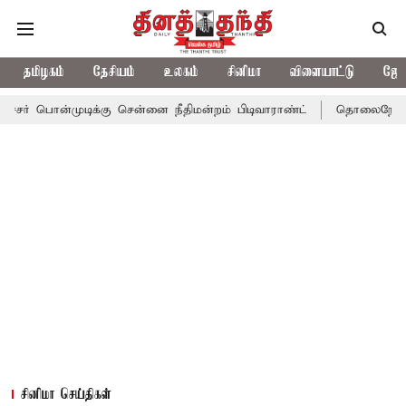
தமிழகம்
தேசியம்
உலகம்
சினிமா
விளையாட்டு
ஜோத
டிக்கு சென்னை நீதிமன்றம் பிடிவாராண்ட்
தொலைநோக்கு பார்வையுடன
சினிமா செய்திகள்