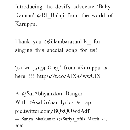
Introducing the devil’s advocate ‘Baby
Kannan’
@RJ_Balaji
from the world of
Karuppu.
Thank you
@SilambarasanTR_
for
singing this special song for us!
‘நாங்க நாலு பேரு’ from
#Karuppu
is
here !!!
https://t.co/AJX3ZwwUIX
A
@SaiAbhyankkar
Banger
With
#AsalKolaar
lyrics & rap…
pic.twitter.com/BQxQOWdAdf
— Suriya Sivakumar (@Suriya_offl)
March 23,
2026