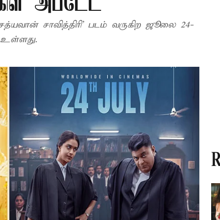
்கிள் அப்டேட்
 சாவித்திரி’ படம் வருகிற ஜூலை 24-
 உள்ளது.
R