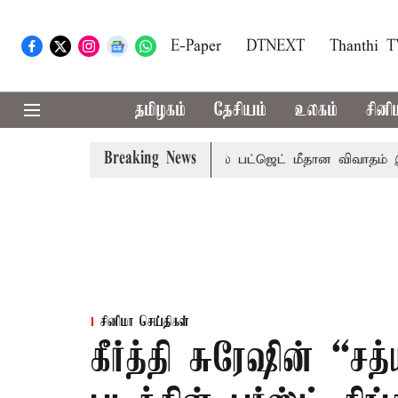
E-Paper
DTNEXT
Thanthi 
தமிழகம்
தேசியம்
உலகம்
சினி
Breaking News
டுமாற்றமா?
சட்டசபையில் பட்ஜெட் மீதான விவாதம் இன்று தொடக
சினிமா செய்திகள்
கீர்த்தி சுரேஷின் “சத