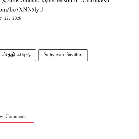
@SamCSmusic
@tseriessouth
#Charukesh
r.com/bo7XNN5lyU
e 22, 2026
கீர்த்தி சுரேஷ்
Sathyavan Savithiri
ow Comments