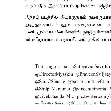
கூறப்படும் இந்தப் படம் ரசிகர்கள் மத்தியி
இந்தப் படத்தில் இயக்குநரும் நடிகருமான
நடித்துள்ளார். மேலும் பாலசரவணன், பால
பலர் முக்கிய வேடங்களில் நடித்துள்ளன
விறுவிறுப்பாக உருவாகி, சமீபத்தில் பட
The stage is set
#SathyavanSavithir
@DirectorMysskin
@PraveenSVijaa
@SamCSmusic
@tseriessouth
#Char
@ShilpaManjunat
@vincentcinema
@
@vivekchandarM
…
pic.twitter.com
— Keerthy Suresh (@KeerthyOfficial)
June 1