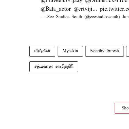
@PraveenSVijaay
@DrumsticksProd
@Bala_actor
@ertviji
…
pic.twitte
— Zee Studios South (@zeestudiossouth)
Jun
மிஷ்கின்
Mysskin
Keerthy Suresh
சத்யவான் சாவித்திரி
Sh