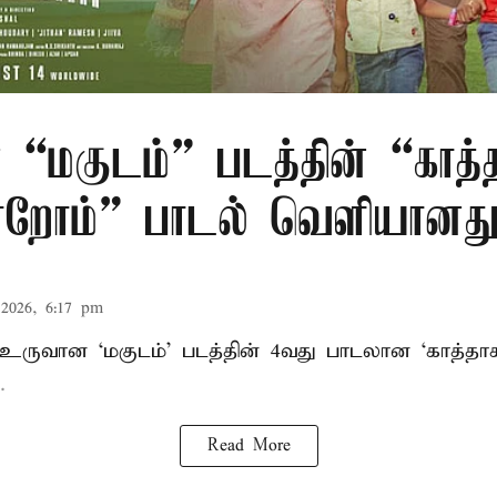
 “மகுடம்” படத்தின் “காத்
றோம்” பாடல் வெளியானத
2026, 6:17 pm
் உருவான ‘மகுடம்’ படத்தின் 4வது பாடலான ‘காத்த
.
Read More