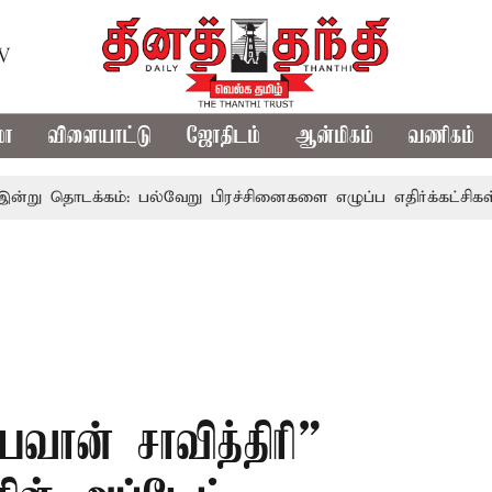
TV
மா
விளையாட்டு
ஜோதிடம்
ஆன்மிகம்
வணிகம்
்கம்: பல்வேறு பிரச்சினைகளை எழுப்ப எதிர்க்கட்சிகள் திட்டம்
்யவான் சாவித்திரி”