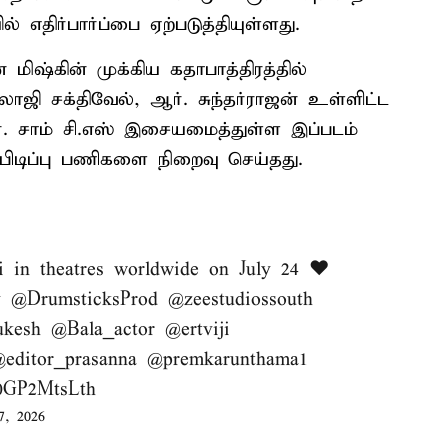
ல் எதிர்பார்ப்பை ஏற்படுத்தியுள்ளது.
 மிஷ்கின் முக்கிய கதாபாத்திரத்தில்
ாஜி சக்திவேல், ஆர். சுந்தர்ராஜன் உள்ளிட்ட
ர். சாம் சி.எஸ் இசையமைத்துள்ள இப்படம்
ப்பிடிப்பு பணிகளை நிறைவு செய்தது.
i
in theatres worldwide on July 24 ❤️
y
@DrumsticksProd
@zeestudiossouth
ukesh
@Bala_actor
@ertviji
editor_prasanna
@premkarunthama1
/0GP2MtsLth
7, 2026