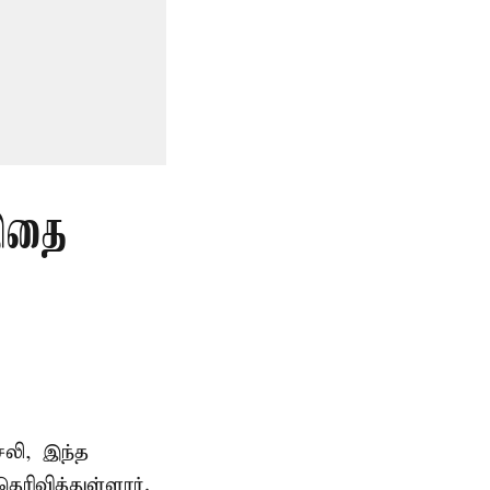
 இதை
சலி, இந்த
ரிவித்துள்ளார்.