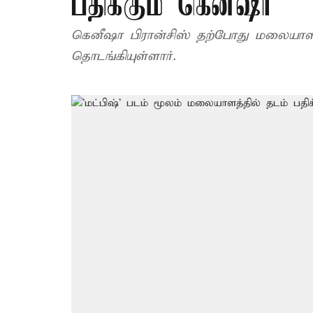
பதிக்கும் கெனீஷா
கெனீஷா பிரான்சிஸ் தற்போது மலையாள
தொடங்கியுள்ளார்.