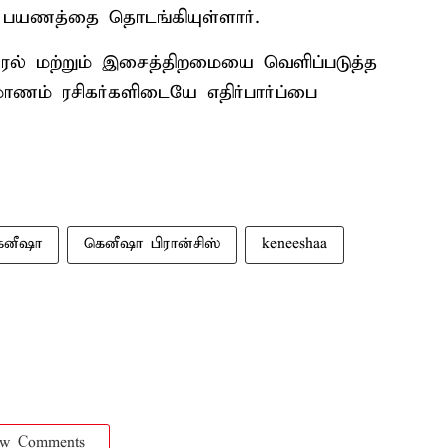
 பயணத்தை தொடங்கியுள்ளார்.
 குரல் மற்றும் இசைத்திறமையை வெளிப்படுத்த
மாணம் ரசிகர்களிடையே எதிர்பார்ப்பை
ெனீஷா
கெனீஷா பிரான்சிஸ்
keneeshaa
ow Comments