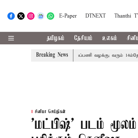
E-Paper
DTNEXT
Thanthi 
தமிழகம்
தேசியம்
உலகம்
சினி
Breaking News
்தோரின் குடும்பத்தினருக்கு அரசுப்பணி வழக்கு; வரும் 14ம்தேதி சு
சினிமா செய்திகள்
'மட்பிஷ்' படம் மூல