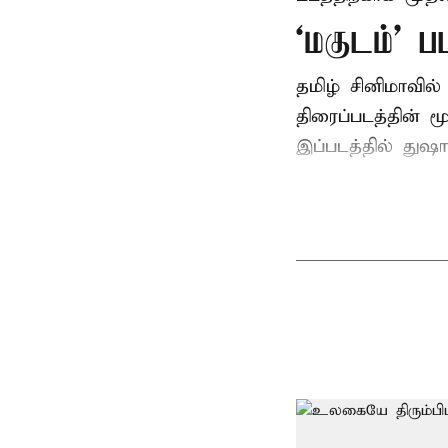
‘மகுடம்’ ப
தமிழ் சினிமாவில
திரைப்படத்தின் 
இப்படத்தில் துஷ