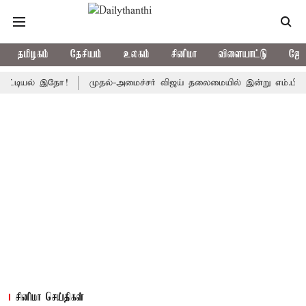
தமிழகம்
தேசியம்
உலகம்
சினிமா
விளையாட்டு
ஜோத
ல் இதோ!
முதல்-அமைச்சர் விஜய் தலைமையில் இன்று எம்.பி.க்கள் கூட்டம
சினிமா செய்திகள்