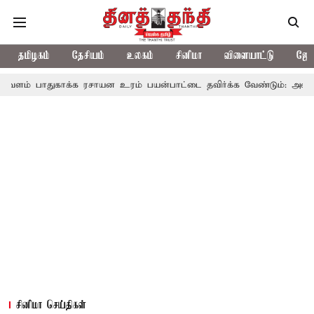
தமிழகம்
தேசியம்
உலகம்
சினிமா
விளையாட்டு
ஜோத
பாதுகாக்க ரசாயன உரம் பயன்பாட்டை தவிர்க்க வேண்டும்: அமைச்சர் 
சினிமா செய்திகள்