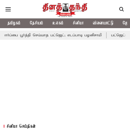
தமிழகம்
தேசியம்
உலகம்
சினிமா
விளையாட்டு
ஜோத
ூர்த்தி செய்யாத பட்ஜெட்; எடப்பாடி பழனிசாமி
பட்ஜெட்டில் தவெக அரசி
சினிமா செய்திகள்