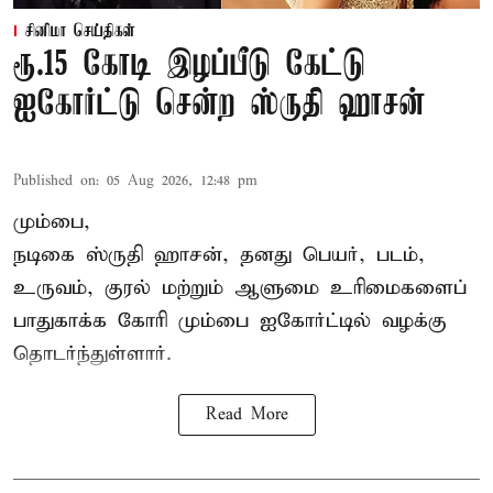
சினிமா செய்திகள்
ரூ.15 கோடி இழப்பீடு கேட்டு
ஐகோர்ட்டு சென்ற ஸ்ருதி ஹாசன்
Published on
:
05 Aug 2026, 12:48 pm
மும்பை,
நடிகை
ஸ்ருதி ஹாசன்
, தனது பெயர், படம்,
உருவம், குரல் மற்றும் ஆளுமை உரிமைகளைப்
பாதுகாக்க கோரி மும்பை ஐகோர்ட்டில் வழக்கு
தொடர்ந்துள்ளார்.
Read More