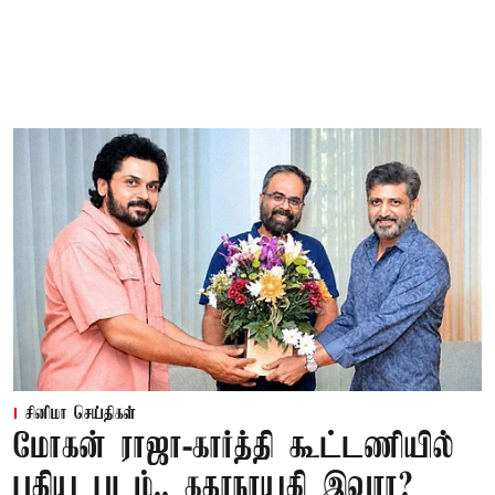
சினிமா செய்திகள்
மோகன் ராஜா-கார்த்தி கூட்டணியில்
புதிய படம்.. கதாநாயகி இவரா?