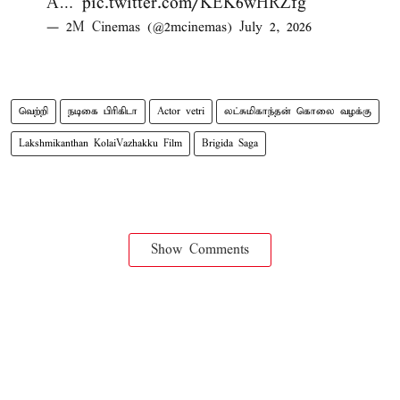
A…
pic.twitter.com/KEK6wHRZfg
— 2M Cinemas (@2mcinemas)
July 2, 2026
வெற்றி
நடிகை பிரிகிடா
Actor vetri
லட்சுமிகாந்தன் கொலை வழக்கு
Lakshmikanthan KolaiVazhakku Film
Brigida Saga
Show Comments