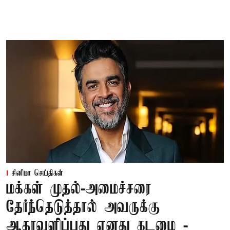
சினிமா செய்திகள்
மக்கள் முதல்-அமைச்சரை
தேர்ந்தெடுத்தால் அவருக்கு
ஆதரவளிப்பது எனது கடமை -