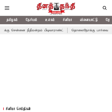
தமிழகம்
தேசியம்
உலகம்
சினிமா
விளையாட்டு
ஜோத
ு சென்னை நீதிமன்றம் பிடிவாராண்ட்
தொலைநோக்கு பார்வையுடன் கூட
சினிமா செய்திகள்