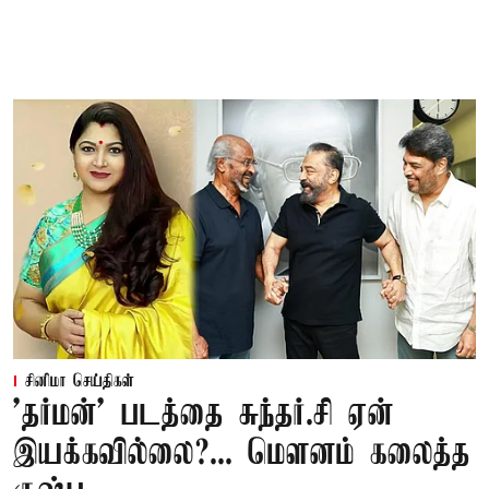
சினிமா செய்திகள்
'தர்மன்' படத்தை சுந்தர்.சி ஏன்
இயக்கவில்லை?... மௌனம் கலைத்த