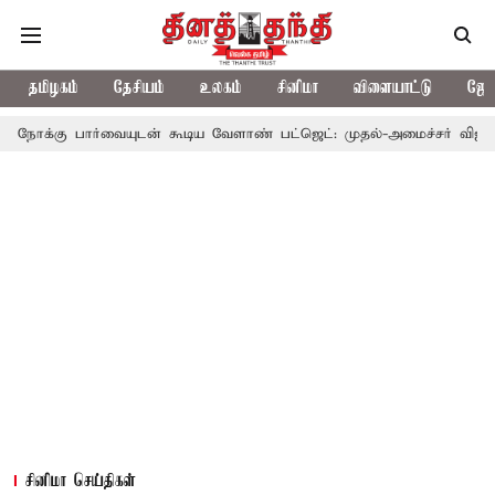
தமிழகம்
தேசியம்
உலகம்
சினிமா
விளையாட்டு
ஜோத
ையுடன் கூடிய வேளாண் பட்ஜெட்: முதல்-அமைச்சர் விஜய்
தமிழக அ
சினிமா செய்திகள்