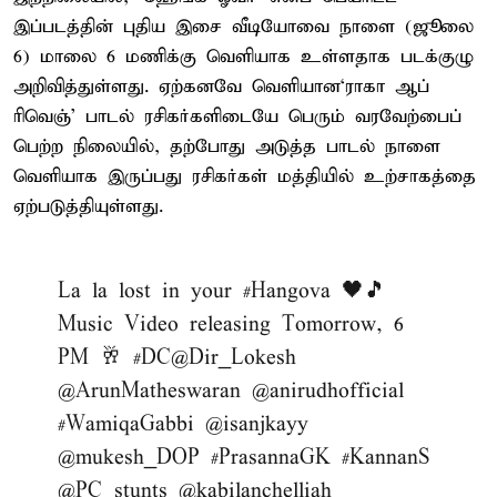
இப்படத்தின் புதிய இசை வீடியோவை நாளை (ஜூலை
6) மாலை 6 மணிக்கு வெளியாக உள்ளதாக படக்குழு
அறிவித்துள்ளது. ஏற்கனவே வெளியான‘ராகா ஆப்
ரிவெஞ்’ பாடல் ரசிகர்களிடையே பெரும் வரவேற்பைப்
பெற்ற நிலையில், தற்போது அடுத்த பாடல் நாளை
வெளியாக இருப்பது ரசிகர்கள் மத்தியில் உற்சாகத்தை
ஏற்படுத்தியுள்ளது.
La la lost in your
#Hangova
🖤🎵
Music Video releasing Tomorrow, 6
PM 🥂
#DC
@Dir_Lokesh
@ArunMatheswaran
@anirudhofficial
#WamiqaGabbi
@isanjkayy
@mukesh_DOP
#PrasannaGK
#KannanS
@PC_stunts
@kabilanchelliah