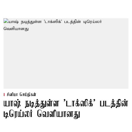
சினிமா செய்திகள்
யாஷ் நடித்துள்ள 'டாக்‌ஸிக்' படத்தின்
டிரெய்லர் வெளியானது