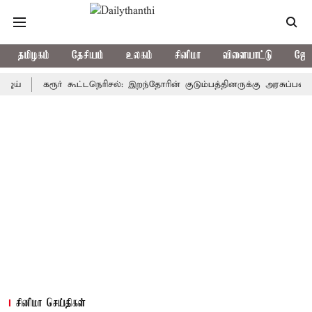
தமிழகம்
தேசியம்
உலகம்
சினிமா
விளையாட்டு
ஜோத
கரூர் கூட்டநெரிசல்: இறந்தோரின் குடும்பத்தினருக்கு அரசுப்பணி வழக்கு
சினிமா செய்திகள்