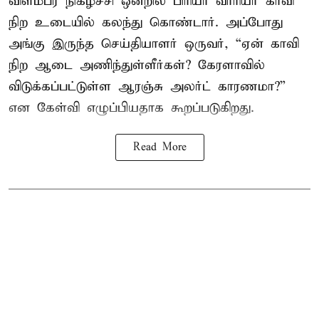
விளம்பர நிகழ்ச்சி ஒன்றில் பிரியா வாரியர் காவி
நிற உடையில் கலந்து கொண்டார். அப்போது
அங்கு இருந்த செய்தியாளர் ஒருவர், “ஏன் காவி
நிற ஆடை அணிந்துள்ளீர்கள்? கேரளாவில்
விடுக்கப்பட்டுள்ள ஆரஞ்சு அலர்ட் காரணமா?”
என கேள்வி எழுப்பியதாக கூறப்படுகிறது.
Read More