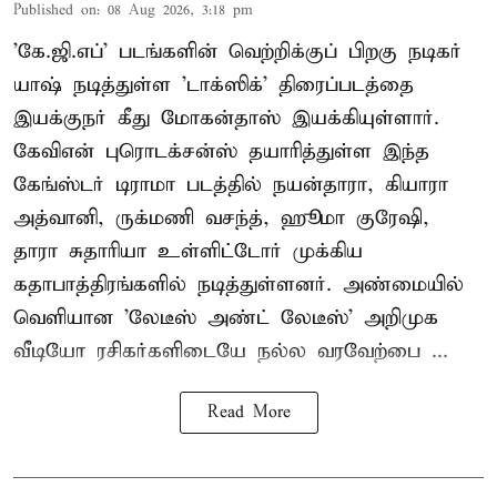
Published on
:
08 Aug 2026, 3:18 pm
'கே.ஜி.எப்' படங்களின் வெற்றிக்குப் பிறகு நடிகர்
யாஷ் நடித்துள்ள 'டாக்ஸிக்' திரைப்படத்தை
இயக்குநர் கீது மோகன்தாஸ் இயக்கியுள்ளார்.
கேவிஎன் புரொடக்சன்ஸ் தயாரித்துள்ள இந்த
கேங்ஸ்டர் டிராமா படத்தில் நயன்தாரா, கியாரா
அத்வானி, ருக்மணி வசந்த், ஹூமா குரேஷி,
தாரா சுதாரியா உள்ளிட்டோர் முக்கிய
கதாபாத்திரங்களில் நடித்துள்ளனர். அண்மையில்
வெளியான 'லேடீஸ் அண்ட் லேடீஸ்' அறிமுக
வீடியோ ரசிகர்களிடையே நல்ல வரவேற்பை ...
Read More