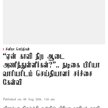
சினிமா செய்திகள்
“ஏன் காவி நிற ஆடை
அணிந்துள்ளீர்கள்?”.. நடிகை பிரியா
வாரியரிடம் செய்தியாளர் சர்ச்சை
கேள்வி
Published on
:
08 Aug 2026, 7:26 am