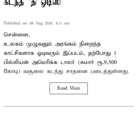
கடந்த ‘தி ஒடிஸி’
Published on
:
08 Aug 2026, 8:11 am
சென்னை,
உலகம் முழுவதும் அரங்கம் நிறைந்த
காட்சிகளாக ஓடிவரும் இப்படம், தற்போது 1
பில்லியன் அமெரிக்க டாலர் (சுமார் ரூ.9,500
கோடி) வசூலை கடந்து சாதனை படைத்துள்ளது.
Read More