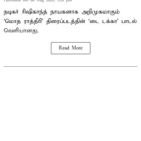
Published on
:
08 Aug 2026, 5:28 pm
நடிகர் ரிஷிகாந்த் நாயகனாக அறிமுகமாகும்
‘மொத ராத்திரி’ திரைப்படத்தின் ‘டை டக்கா’ பாடல்
வெளியானது.
Read More