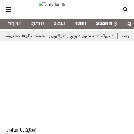
தமிழகம்
தேசியம்
உலகம்
சினிமா
விளையாட்டு
ஜோத
ாக தேசிய கொடி ஏற்றுகிறார், முதல்-அமைச்சர் விஜய்!
பா.ஜ.க.வை நெ
சினிமா செய்திகள்