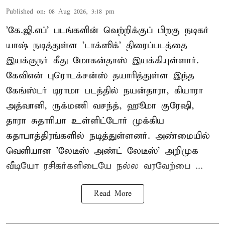
Published on
:
08 Aug 2026, 3:18 pm
'கே.ஜி.எப்' படங்களின் வெற்றிக்குப் பிறகு நடிகர்
யாஷ் நடித்துள்ள 'டாக்ஸிக்' திரைப்படத்தை
இயக்குநர் கீது மோகன்தாஸ் இயக்கியுள்ளார்.
கேவிஎன் புரொடக்சன்ஸ் தயாரித்துள்ள இந்த
கேங்ஸ்டர் டிராமா படத்தில் நயன்தாரா, கியாரா
அத்வானி, ருக்மணி வசந்த், ஹூமா குரேஷி,
தாரா சுதாரியா உள்ளிட்டோர் முக்கிய
கதாபாத்திரங்களில் நடித்துள்ளனர். அண்மையில்
வெளியான 'லேடீஸ் அண்ட் லேடீஸ்' அறிமுக
வீடியோ ரசிகர்களிடையே நல்ல வரவேற்பை ...
Read More