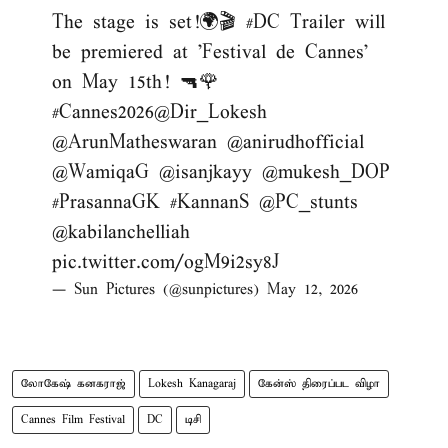
The stage is set!🌍🎬
#DC
Trailer will
be premiered at 'Festival de Cannes'
on May 15th! 🔫🌹
#Cannes2026
@Dir_Lokesh
@ArunMatheswaran
@anirudhofficial
@WamiqaG
@isanjkayy
@mukesh_DOP
#PrasannaGK
#KannanS
@PC_stunts
@kabilanchelliah
pic.twitter.com/ogM9i2sy8J
— Sun Pictures (@sunpictures)
May 12, 2026
லோகேஷ் கனகராஜ்
Lokesh Kanagaraj
கேன்ஸ் திரைப்பட விழா
Cannes Film Festival
DC
டிசி