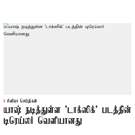
சினிமா செய்திகள்
யாஷ் நடித்துள்ள 'டாக்‌ஸிக்' படத்தின்
டிரெய்லர் வெளியானது