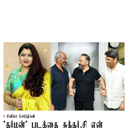
சினிமா செய்திகள்
'தர்மன்' படத்தை சுந்தர்.சி ஏன்