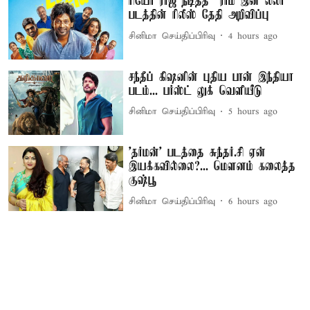
ரியோ ராஜ் நடித்த “ராம் இன் லீலா”
படத்தின் ரிலீஸ் தேதி அறிவிப்பு
சினிமா செய்திப்பிரிவு
4 hours ago
சந்தீப் கிஷனின் புதிய பான் இந்தியா
படம்... பர்ஸ்ட் லுக் வெளியீடு
சினிமா செய்திப்பிரிவு
5 hours ago
'தர்மன்' படத்தை சுந்தர்.சி ஏன்
இயக்கவில்லை?... மௌனம் கலைத்த
குஷ்பூ
சினிமா செய்திப்பிரிவு
6 hours ago