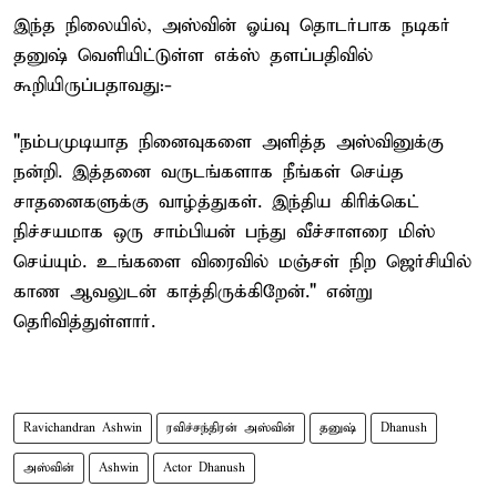
இந்த நிலையில், அஸ்வின் ஓய்வு தொடர்பாக நடிகர்
தனுஷ் வெளியிட்டுள்ள எக்ஸ் தளப்பதிவில்
கூறியிருப்பதாவது:-
"நம்பமுடியாத நினைவுகளை அளித்த அஸ்வினுக்கு
நன்றி. இத்தனை வருடங்களாக நீங்கள் செய்த
சாதனைகளுக்கு வாழ்த்துகள். இந்திய கிரிக்கெட்
நிச்சயமாக ஒரு சாம்பியன் பந்து வீச்சாளரை மிஸ்
செய்யும். உங்களை விரைவில் மஞ்சள் நிற ஜெர்சியில்
காண ஆவலுடன் காத்திருக்கிறேன்." என்று
தெரிவித்துள்ளார்.
Ravichandran Ashwin
ரவிச்சந்திரன் அஸ்வின்
தனுஷ்
Dhanush
அஸ்வின்
Ashwin
Actor Dhanush