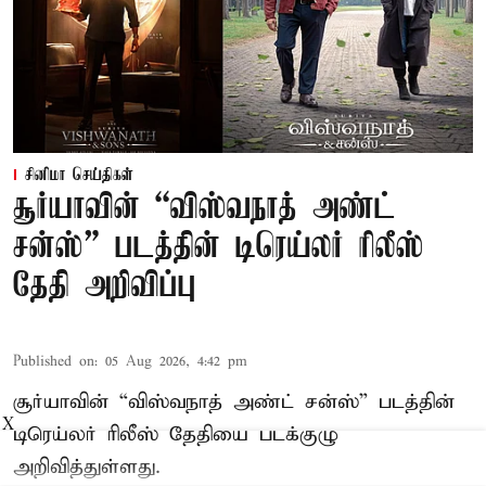
சினிமா செய்திகள்
சூர்யாவின் “விஸ்வநாத் அண்ட்
சன்ஸ்” படத்தின் டிரெய்லர் ரிலீஸ்
தேதி அறிவிப்பு
Published on
:
05 Aug 2026, 4:42 pm
சூர்யாவின் “விஸ்வநாத் அண்ட் சன்ஸ்” படத்தின்
X
டிரெய்லர் ரிலீஸ் தேதியை படக்குழு
அறிவித்துள்ளது.