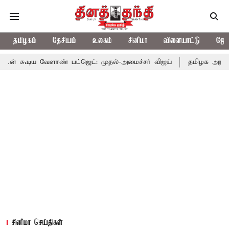
தமிழகம்
தேசியம்
உலகம்
சினிமா
விளையாட்டு
ஜோத
ளாண் பட்ஜெட்: முதல்-அமைச்சர் விஜய்
தமிழக அரசியலில் பரபரப்பு
சினிமா செய்திகள்