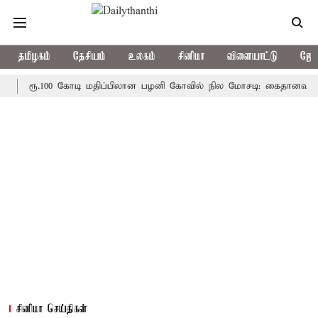
தமிழகம்
தேசியம்
உலகம்
சினிமா
விளையாட்டு
ஜோத
ரூ.100 கோடி மதிப்பிலான பழனி கோவில் நில மோசடி: கைதானவர் சிறைய
சினிமா செய்திகள்