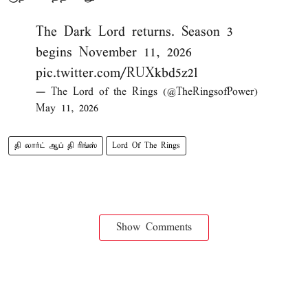
The Dark Lord returns. Season 3
begins November 11, 2026
pic.twitter.com/RUXkbd5z2l
— The Lord of the Rings (@TheRingsofPower)
May 11, 2026
தி லார்ட் ஆப் தி ரிங்ஸ்
Lord Of The Rings
Show Comments