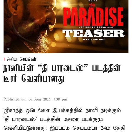
சினிமா செய்திகள்
நானியின் “தி பாரடைஸ்” படத்தின்
டீசர் வெளியானது
Published on
:
06 Aug 2026, 4:38 pm
ஸ்ரீகாந்த் ஒடெல்லா இயக்கத்தில் நானி நடிக்கும்
‘தி பாரடைஸ்’ படத்தின் டீசரை படக்குழு
வெளியிட்டுள்ளது. இப்படம் செப்டம்பர் 24ம் தேதி