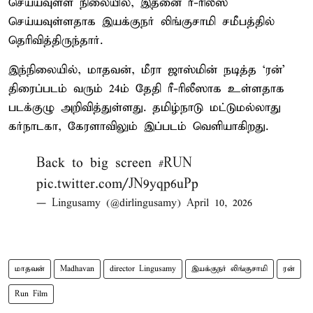
செய்யவுள்ள நிலையில், இதனை ரீ-ரிலீஸ்
செய்யவுள்ளதாக இயக்குநர் லிங்குசாமி சமீபத்தில்
தெரிவித்திருந்தார்.
இந்நிலையில், மாதவன், மீரா ஜாஸ்மின் நடித்த ‘ரன்’
திரைப்படம் வரும் 24ம் தேதி ரீ-ரிலீஸாக உள்ளதாக
படக்குழு அறிவித்துள்ளது. தமிழ்நாடு மட்டுமல்லாது
கர்நாடகா, கேரளாவிலும் இப்படம் வெளியாகிறது.
Back to big screen
#RUN
pic.twitter.com/JN9yqp6uPp
— Lingusamy (@dirlingusamy)
April 10, 2026
மாதவன்
Madhavan
director Lingusamy
இயக்குநர் லிங்குசாமி
ரன்
Run Film