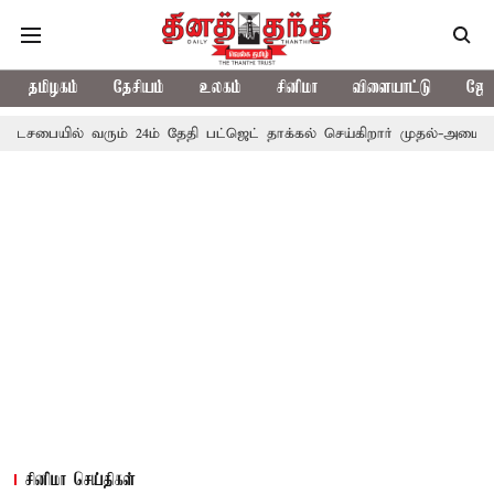
தமிழகம்
தேசியம்
உலகம்
சினிமா
விளையாட்டு
ஜோத
 வரும் 24ம் தேதி பட்ஜெட் தாக்கல் செய்கிறார் முதல்-அமைச்சர் ரங்கசாமி
சினிமா செய்திகள்