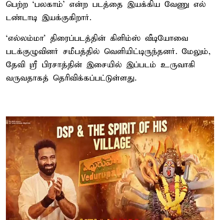
பெற்ற ‘பல​காம்’ என்ற படத்தை இயக்கிய வேணு எல்​
டண்​டாடி இயக்​கு​கிறார்.
‘எல்லம்மா’ திரைப்படத்தின் கிளிம்ஸ் வீடியோவை
படக்குழுவினர் சமீபத்தில் வெளியிட்டிருந்தனர். மேலும்,
தேவி ஸ்ரீ பிரசாத்தின் இசையில் இப்படம் உருவாகி
வருவதாகத் தெரிவிக்கப்பட்டுள்ளது.