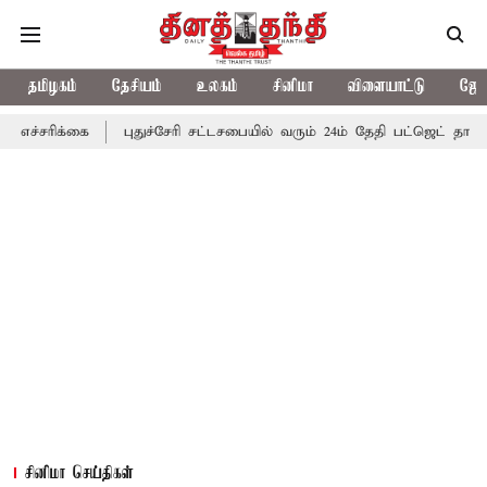
தமிழகம்
தேசியம்
உலகம்
சினிமா
விளையாட்டு
ஜோத
ரிக்கை
புதுச்சேரி சட்டசபையில் வரும் 24ம் தேதி பட்ஜெட் தாக்கல் செ
சினிமா செய்திகள்