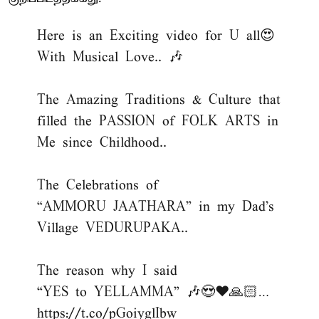
Here is an Exciting video for U all😍
With Musical Love.. 🎶
The Amazing Traditions & Culture that
filled the PASSION of FOLK ARTS in
Me since Childhood..
The Celebrations of
“AMMORU JAATHARA” in my Dad’s
Village VEDURUPAKA..
The reason why I said
“YES to YELLAMMA” 🎶😍❤️🙏🏻…
https://t.co/pGoiyglIbw