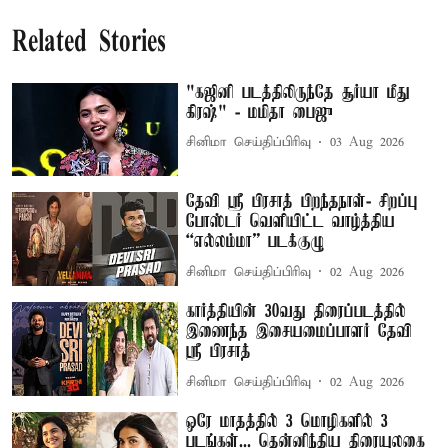
Related Stories
"கஜினி படத்திலிருந்தே சூர்யா மீது
கிரஷ்" - மமிதா பைஜு
சினிமா செய்திப்பிரிவு
03 Aug 2026
தேவி ஸ்ரீ பிரசாத் பிறந்தநாள்- சிறப்பு
போஸ்டர் வெளியிட்ட வாழ்த்திய
“எல்லம்மா” படக்குழு
சினிமா செய்திப்பிரிவு
02 Aug 2026
கார்த்தியின் 30வது திரைப்படத்தில்
இணைந்த இசையமைப்பாளர் தேவி
ஸ்ரீ பிரசாத்
சினிமா செய்திப்பிரிவு
02 Aug 2026
ஒரே மாதத்தில் 3 மொழிகளில் 3
படங்கள்... தென்னிந்திய திரையுலகை