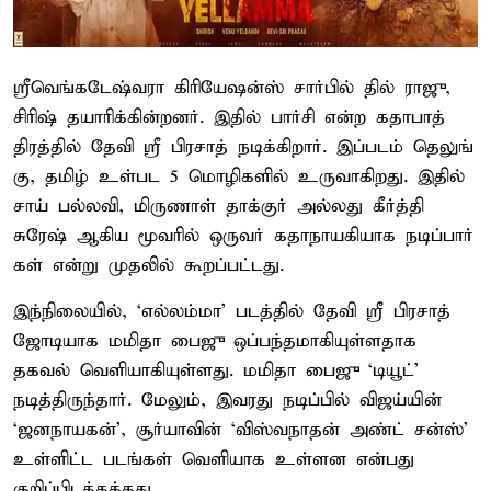
ஸ்ரீவெங்​கடேஷ்வரா கிரியேஷன்ஸ் சார்பில் தில் ராஜு,
சிரிஷ் தயாரிக்​கின்​றனர். இதில் பார்சி என்ற கதா​பாத்​
திரத்​தில் தேவி ஸ்ரீ பிர​சாத் நடிக்​கிறார். இப்​படம் தெலுங்​
கு, தமிழ் உள்பட 5 மொழிகளில் உரு​வாகிறது. இதில்
சாய் பல்​லவி, மிருணாள் தாக்குர்​ அல்​லது கீர்த்தி
சுரேஷ் ஆகிய மூவரில் ஒரு​வர் கதா​நாயகி​யாக நடிப்​பார்​
கள் என்று முதலில் கூறப்​பட்​டது.
இந்நிலையில், ‘எல்லம்மா’ படத்தில் தேவி ஸ்ரீ பிர​சாத்
ஜோடியாக மமிதா பைஜு ஒப்பந்தமாகியுள்ளதாக
தகவல் வெளியாகியுள்ளது. மமிதா பைஜு ‘டியூட்’
நடித்திருந்தார். மேலும், இவரது நடிப்பில் விஜய்யின்
‘ஜனநாயகன்’, சூர்யாவின் ‘விஸ்வநாதன் அண்ட் சன்ஸ்’
உள்ளிட்ட படங்கள் வெளியாக உள்ளன என்பது
குறிப்பிடத்தக்கது.