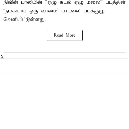
நிவின் பாலியின் “ஏழு கடல் ஏழு மலை” படத்தின்
‘நமக்காய் ஒரு வானம்’ பாடலை படக்குழு
வெளியிட்டுள்ளது.
Read More
X