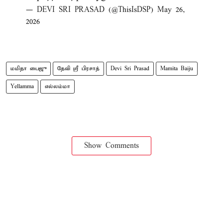
— DEVI SRI PRASAD (@ThisIsDSP)
May 26,
2026
மமிதா பைஜு
தேவி ஸ்ரீ பிரசாத்
Devi Sri Prasad
Mamita Baiju
Yellamma
எல்லம்மா
Show Comments