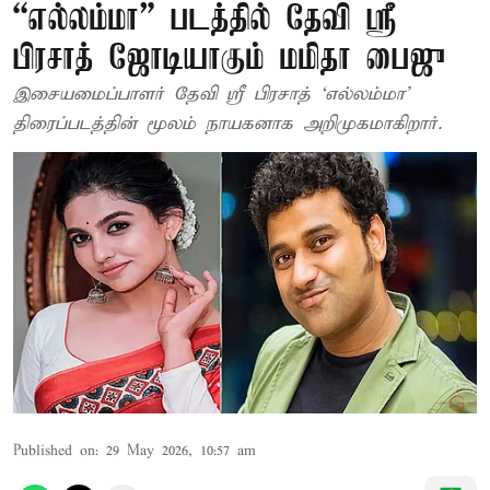
“எல்லம்மா” படத்தில் தேவி ஸ்ரீ
பிரசாத் ஜோடியாகும் மமிதா பைஜு
இசையமைப்பாளர் தேவி ஸ்ரீ பிரசாத் ‘எல்லம்மா’
திரைப்படத்தின் மூலம் நாயகனாக அறிமுகமாகிறார்.
Published on
:
29 May 2026, 10:57 am