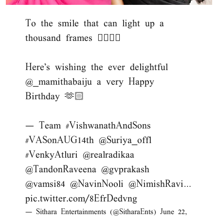
To the smile that can light up a
thousand frames ❤️‍🔥❤️‍🔥
Here's wishing the ever delightful
@_mamithabaiju
a very Happy
Birthday 🫶🏻
— Team
#VishwanathAndSons
#VASonAUG14th
@Suriya_offl
#VenkyAtluri
@realradikaa
@TandonRaveena
@gvprakash
@vamsi84
@NavinNooli
@NimishRavi
…
pic.twitter.com/8EfrDedvng
— Sithara Entertainments (@SitharaEnts)
June 22,