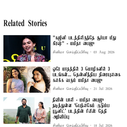
Related Stories
"கஜினி படத்திலிருந்தே சூர்யா மீது
கிரஷ்" - மமிதா பைஜு
சினிமா செய்திப்பிரிவு
03 Aug 2026
ஒரே மாதத்தில் 3 மொழிகளில் 3
படங்கள்... தென்னிந்திய திரையுலகை
கலக்க வரும் மமிதா பைஜு
சினிமா செய்திப்பிரிவு
21 Jul 2026
நிவின் பாலி - மமிதா பைஜு
நடித்துள்ள ‘பெத்லகேம் குடும்ப
யூனிட்' படத்தின் ரிலீஸ் தேதி
அறிவிப்பு
சினிமா செய்திப்பிரிவு
18 Jul 2026