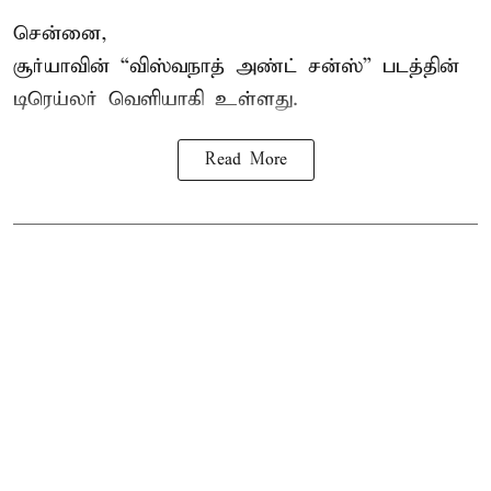
சென்னை,
சூர்யாவின் “
விஸ்வநாத் அண்ட் சன்ஸ்
” படத்தின்
டிரெய்லர் வெளியாகி உள்ளது.
Read More