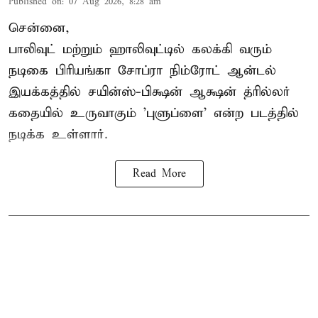
Published on
:
07 Aug 2026, 8:28 am
சென்னை,
பாலிவுட் மற்றும் ஹாலிவுட்டில் கலக்கி வரும்
நடிகை பிரியங்கா சோப்ரா நிம்ரோட் ஆன்டல்
இயக்கத்தில் சயின்ஸ்-பிக்ஷன் ஆக்ஷன் த்ரில்லர்
கதையில் உருவாகும் 'புளுப்ளை' என்ற படத்தில்
நடிக்க உள்ளார்.
Read More