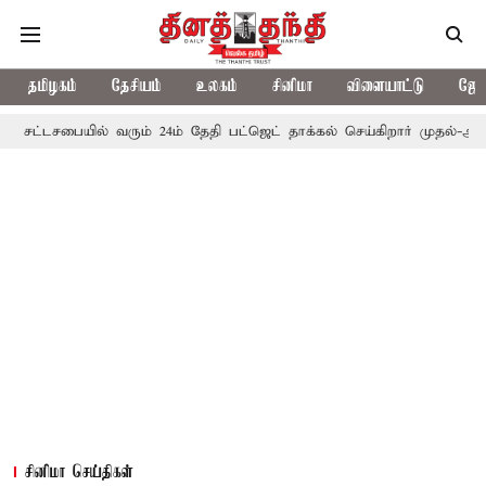
தமிழகம்
தேசியம்
உலகம்
சினிமா
விளையாட்டு
ஜோத
யில் வரும் 24ம் தேதி பட்ஜெட் தாக்கல் செய்கிறார் முதல்-அமைச்சர் ரங்கசா
சினிமா செய்திகள்