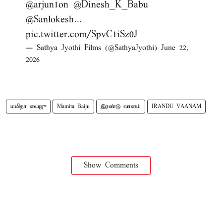
@arjun1on
@Dinesh_K_Babu
@Sanlokesh
…
pic.twitter.com/SpvC1iSz0J
— Sathya Jyothi Films (@SathyaJyothi)
June 22,
2026
மமிதா பைஜு
Mamita Baiju
இரண்டு வானம்
IRANDU VAANAM
Show Comments