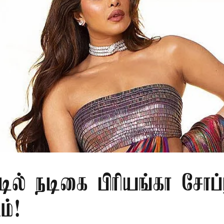
டில் நடிகை பிரியங்கா சோப்ர
ம்!