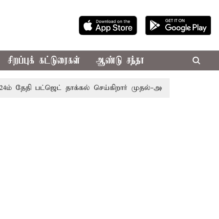
சிறப்புக் கட்டுரைகள்
ஆண்டு சந்தா
ி பட்ஜெட் தாக்கல் செய்கிறார் முதல்-அமைச்சர் ரங்கசாமி
எதிர