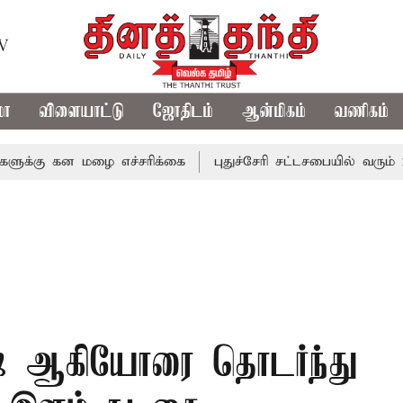
TV
மா
விளையாட்டு
ஜோதிடம்
ஆன்மிகம்
வணிகம்
கன மழை எச்சரிக்கை
புதுச்சேரி சட்டசபையில் வரும் 24ம் தேத
ுஷ் ஆகியோரை தொடர்ந்து