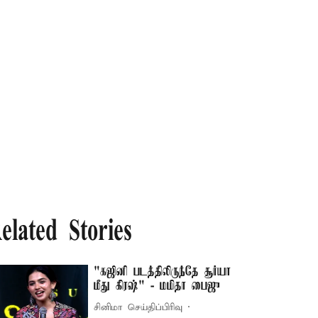
elated Stories
"கஜினி படத்திலிருந்தே சூர்யா
மீது கிரஷ்" - மமிதா பைஜு
சினிமா செய்திப்பிரிவு