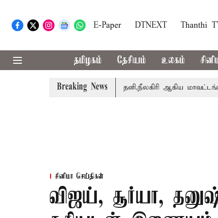
E-Paper
DTNEXT
Thanthi 
தமிழகம்
தேசியம்
உலகம்
சினி
Breaking News
ர் சங்கீதா
கோவை, தேனி,நீலகிரி ஆகிய மாவட்டங்களுக்கு 
சினிமா செய்திகள்
விஜய், சூர்யா, தன