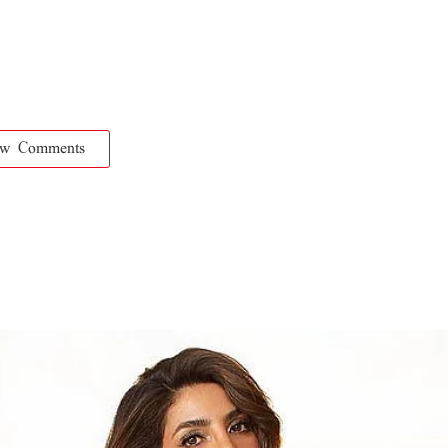
ow Comments