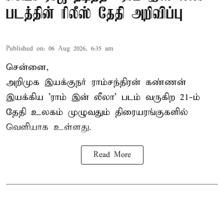
படத்தின் ரிலீஸ் தேதி அறிவிப்பு
Published on
:
06 Aug 2026, 6:35 am
சென்னை,
அறிமுக இயக்குநர் ராம்சந்திரன் கண்ணன்
இயக்கிய 'ராம் இன் லீலா' படம் வருகிற 21-ம்
தேதி உலகம் முழுவதும் திரையரங்குகளில்
வெளியாக உள்ளது.
Read More