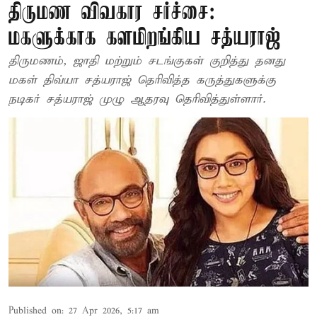
திருமண விவகார சர்ச்சை:
மகளுக்காக களமிறங்கிய சத்யராஜ்
திருமணம், ஜாதி மற்றும் சடங்குகள் குறித்து தனது
மகள் திவ்யா சத்யராஜ் தெரிவித்த கருத்துகளுக்கு
நடிகர் சத்யராஜ் முழு ஆதரவு தெரிவித்துள்ளார்.
Published on
:
27 Apr 2026, 5:17 am