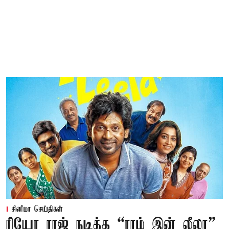
சினிமா செய்திகள்
ரியோ ராஜ் நடித்த “ராம் இன் லீலா”