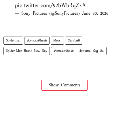
pic.twitter.com/92bWhRqZxX
— Sony Pictures (@SonyPictures)
June 30, 2026
Spiderman
ஸ்பைடர்மேன்
Messi
மெஸ்ஸி
Spider-Man Brand New Day
ஸ்பைடர்மேன் - பிராண்ட் நியூ டே
Show Comments