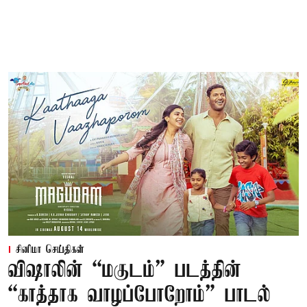
சினிமா செய்திகள்
விஷாலின் “மகுடம்” படத்தின்
“காத்தாக வாழப்போறோம்” பாடல்