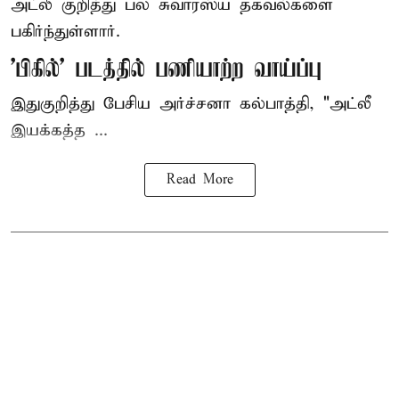
அட்லீ குறித்து பல சுவாரஸ்ய தகவல்களை
பகிர்ந்துள்ளார்.
'பிகில்' படத்தில் பணியாற்ற வாய்ப்பு
இதுகுறித்து பேசிய அர்ச்சனா கல்பாத்தி, "அட்லீ
இயக்கத்த ...
Read More