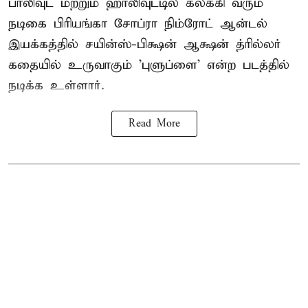
பாலிவுட் மற்றும் ஹாலிவுட்டில் கலக்கி வரும்
நடிகை பிரியங்கா சோப்ரா நிம்ரோட் ஆன்டல்
இயக்கத்தில் சயின்ஸ்-பிக்ஷன் ஆக்ஷன் த்ரில்லர்
கதையில் உருவாகும் 'புளுப்ளை' என்ற படத்தில்
நடிக்க உள்ளார்.
Read More