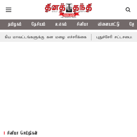
தமிழகம்
தேசியம்
உலகம்
சினிமா
விளையாட்டு
ஜோத
ங்களுக்கு கன மழை எச்சரிக்கை
புதுச்சேரி சட்டசபையில் வரும் 24ம்
சினிமா செய்திகள்