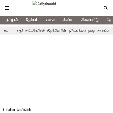
தமிழகம்
தேசியம்
உலகம்
சினிமா
விளையாட்டு
ஜோத
கரூர் கூட்டநெரிசல்: இறந்தோரின் குடும்பத்தினருக்கு அரசுப்பணி வழக்கு
சினிமா செய்திகள்