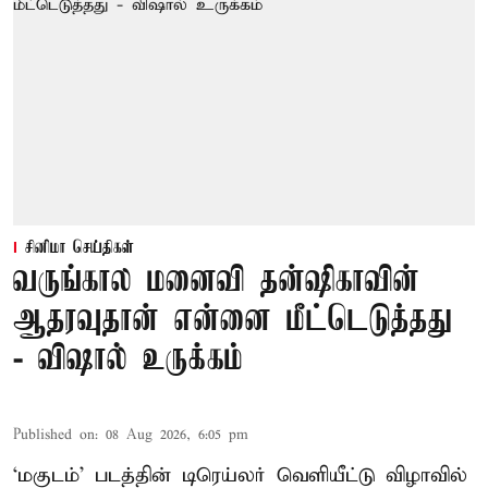
சினிமா செய்திகள்
வருங்கால மனைவி தன்ஷிகாவின்
ஆதரவுதான் என்னை மீட்டெடுத்தது
- விஷால் உருக்கம்
Published on
:
08 Aug 2026, 6:05 pm
‘மகுடம்’ படத்தின் டிரெய்லர் வெளியீட்டு விழாவில்