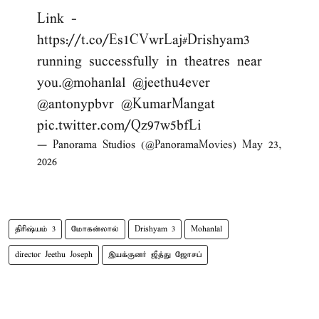
Link -
https://t.co/Es1CVwrLaj
#Drishyam3
running successfully in theatres near
you.
@mohanlal
@jeethu4ever
@antonypbvr
@KumarMangat
pic.twitter.com/Qz97w5bfLi
— Panorama Studios (@PanoramaMovies)
May 23,
2026
திரிஷ்யம் 3
மோகன்லால்
Drishyam 3
Mohanlal
director Jeethu Joseph
இயக்குனர் ஜீத்து ஜோசப்