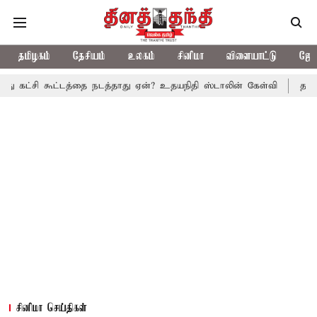
தமிழகம்
தேசியம்
உலகம்
சினிமா
விளையாட்டு
ஜோத
ட்டத்தை நடத்தாது ஏன்? உதயநிதி ஸ்டாலின் கேள்வி
த.வெ.க. அரசின் ம
சினிமா செய்திகள்