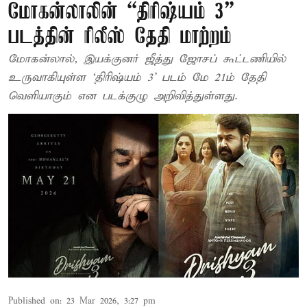
மோகன்லாலின் “திரிஷ்யம் 3”
படத்தின் ரிலீஸ் தேதி மாற்றம்
மோகன்லால், இயக்குனர் ஜீத்து ஜோசப் கூட்டணியில்
உருவாகியுள்ள ‘திரிஷ்யம் 3’ படம் மே 21ம் தேதி
வெளியாகும் என படக்குழு அறிவித்துள்ளது.
Published on
:
23 Mar 2026, 3:27 pm