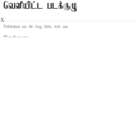
வெளியிட்ட படக்குழு
X
Published on
:
06 Aug 2026, 8:01 am
சென்னை,
இயக்குநர் அருண் மாதேஸ்வரன் இயக்கத்தில்
உருவாகியுள்ள 'டிசி' திரைப்படம் நாளை உலகம்
முழுவதும் திரையரங்குகளில் வெளியாக உள்ளது.
படத்தின் மீதான எதிர்பார்ப்பு நாளுக்கு நாள்
அதிகரித்து வரும் நிலையில், ரசிகர்களை மேலும்
உற்சாகப்படுத்தும் வகையில் படக்குழு புதிய
புரோமோ வீடியோவை வெளியிட்டுள்ளது.
Read More