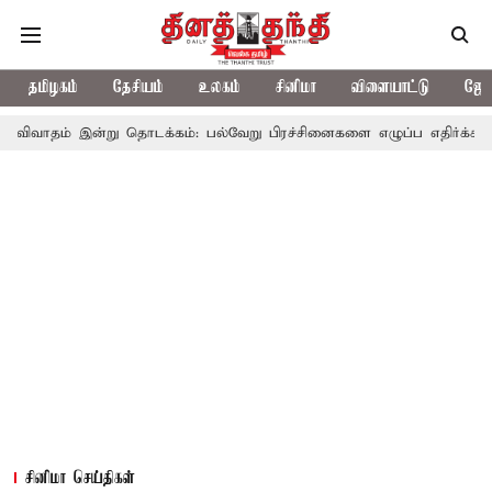
தமிழகம்
தேசியம்
உலகம்
சினிமா
விளையாட்டு
ஜோத
இன்று தொடக்கம்: பல்வேறு பிரச்சினைகளை எழுப்ப எதிர்க்கட்சிகள் திட்ட
சினிமா செய்திகள்