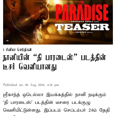
சினிமா செய்திகள்
நானியின் “தி பாரடைஸ்” படத்தின்
டீசர் வெளியானது
Published on
:
06 Aug 2026, 4:38 pm
ஸ்ரீகாந்த் ஒடெல்லா இயக்கத்தில் நானி நடிக்கும்
‘தி பாரடைஸ்’ படத்தின் டீசரை படக்குழு
வெளியிட்டுள்ளது. இப்படம் செப்டம்பர் 24ம் தேதி