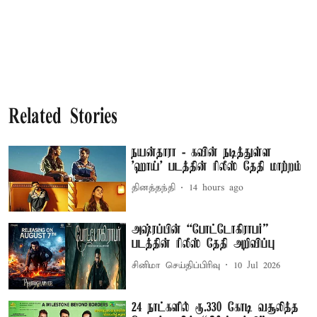
Related Stories
நயன்தாரா - கவின் நடித்துள்ள
'ஹாய்' படத்தின் ரிலீஸ் தேதி மாற்றம்
தினத்தந்தி
14 hours ago
அஷ்ரப்பின் “போட்டோகிராபர்”
படத்தின் ரிலீஸ் தேதி அறிவிப்பு
சினிமா செய்திப்பிரிவு
10 Jul 2026
24 நாட்களில் ரூ.330 கோடி வசூலித்த