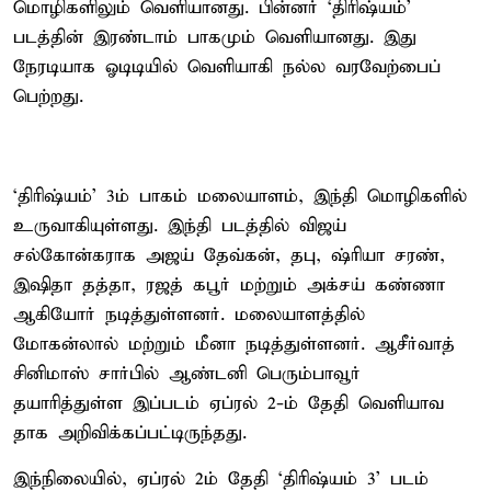
மொழிகளிலும் வெளியானது. பின்னர் ‘திரிஷ்யம்’
படத்தின் இரண்டாம் பாகமும் வெளியானது. இது
நேரடியாக ஓடிடியில் வெளியாகி நல்ல வரவேற்பைப்
பெற்றது.
‘திரிஷ்யம்’ 3ம் பாகம் மலையாளம், இந்தி மொழிகளில்
உருவாகியுள்ளது. இந்தி படத்தில் விஜய்
சல்கோன்கராக அஜய் தேவ்கன், தபு, ஷ்ரியா சரண்,
இஷிதா தத்தா, ரஜத் கபூர் மற்றும் அக்சய் கண்ணா
ஆகியோர் நடித்துள்ளனர். மலையாளத்தில்
மோகன்லால் மற்றும் மீனா நடித்துள்ளனர். ஆசீர்​வாத்
சினி​மாஸ் சார்​பில் ஆண்​டனி பெரும்​பாவூர்
தயாரித்துள்ள இப்​படம் ஏப்ரல் 2-ம் தேதி வெளி​யா​வ​
தாக அறிவிக்கப்பட்​டிருந்​தது.
இந்நிலையில், ஏப்ரல் 2ம் தேதி ‘திரிஷ்யம் 3’ படம்