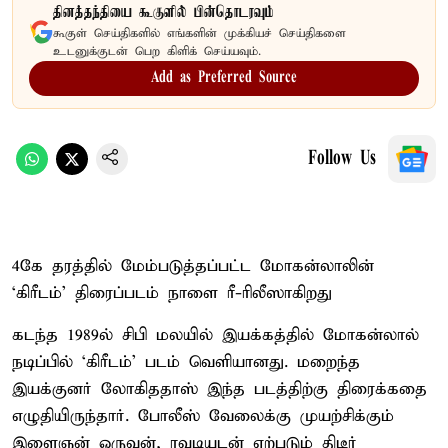
தினத்தந்தியை கூகுளில் பின்தொடரவும்
கூகுள் செய்திகளில் எங்களின் முக்கியச் செய்திகளை
உடனுக்குடன் பெற கிளிக் செய்யவும்.
Add as Preferred Source
Follow Us
4கே தரத்தில் மேம்படுத்தப்பட்ட மோகன்லாலின்
‘கிரீடம்’ திரைப்படம் நாளை ரீ-ரிலீஸாகிறது
கடந்த 1989ல் சிபி மலயில் இயக்கத்தில் மோகன்லால்
நடிப்பில் ‘கிரீடம்’ படம் வெளியானது. மறைந்த
இயக்குனர் லோகிததாஸ் இந்த படத்திற்கு திரைக்கதை
எழுதியிருந்தார். போலீஸ் வேலைக்கு முயற்சிக்கும்
இளைஞன் ஒருவன், ரவுடியுடன் ஏற்படும் திடீர்