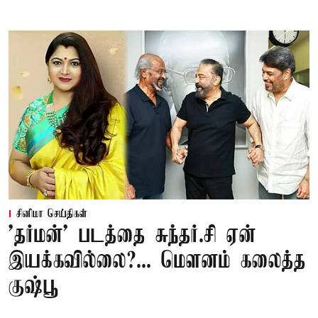
சினிமா செய்திகள்
'தர்மன்' படத்தை சுந்தர்.சி ஏன்
இயக்கவில்லை?... மௌனம் கலைத்த
குஷ்பூ