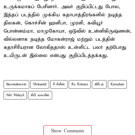
உருக்கமாகப் பேசினார். அவர் குறிப்பிட்டது போல,
இந்தப் படத்தில் முக்கிய கதாபாத்திரங்களில் நடித்த
திலகன், கொச்சின் ஹனீபா, முரளி, கவியூர்
பொன்னம்மா, மாமுகோயா, ஒடுவில் உன்னிகிருஷ்ணன்,
வில்லனாக நடித்த மோகன்ராஜ் மற்றும் படத்தின்
கதாசிரியரான லோகிததாஸ் உள்ளிட்ட பலர் தற்போது
உயிருடன் இல்லை என்பது குறிப்பிடத்தக்கது.
மோகன்லால்
Mohanlal
ரீ-ரிலீஸ்
Re Release
கிரீடம்
Kireedam
Sibi Malayil
சிபி மலயில்
Show Comments