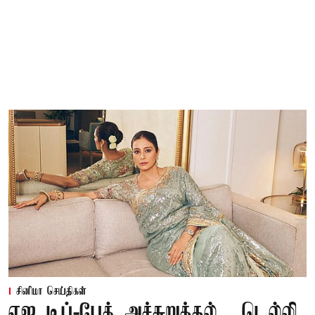
சினிமா செய்திகள்
ஏஐ டீப்-பேக் அச்சுறுத்தல்... டெல்லி