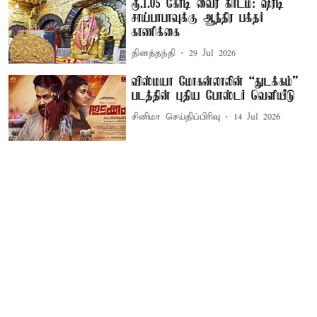
ரூ.1.05 கோடி வைர கிரீடம்: ஷீரடி
சாய்பாபாவுக்கு ஆந்திர பக்தர்
காணிக்கை
தினத்தந்தி
29 Jul 2026
விஸ்மயா மோகன்லாலின் “துடக்கம்”
படத்தின் புதிய போஸ்டர் வெளியீடு
சினிமா செய்திப்பிரிவு
14 Jul 2026