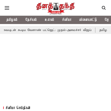
தமிழகம்
தேசியம்
உலகம்
சினிமா
விளையாட்டு
ஜோத
ய வேளாண் பட்ஜெட்: முதல்-அமைச்சர் விஜய்
தமிழக அரசியலில் பரப
சினிமா செய்திகள்