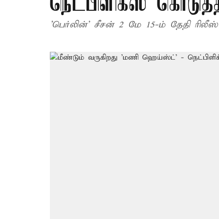
நெட்பிளிக்ஸ் கொடுத
'பெர்லின்’ சீசன் 2 மே 15-ம் தேதி ரிலீஸ