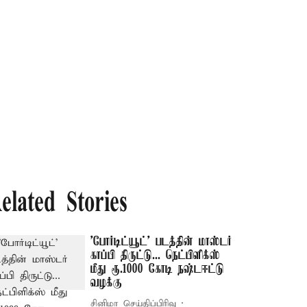
elated Stories
'போர்டிட்யூட்' படத்தின் மாஸ்டர்
காப்பி திருட்டு... நெட்பிளிக்ஸ்
மீது ரூ.1000 கோடி நஷ்டஈட்டு
வழக்கு
சினிமா செய்திப்பிரிவு