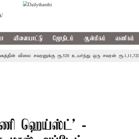
TV
மா
விளையாட்டு
ஜோதிடம்
ஆன்மிகம்
வணிகம்
விலை சவரனுக்கு ரூ.520 உயர்ந்து ஒரு சவரன் ரூ.1,11,720க்கு
’மணி ஹெய்ஸ்ட்’ -