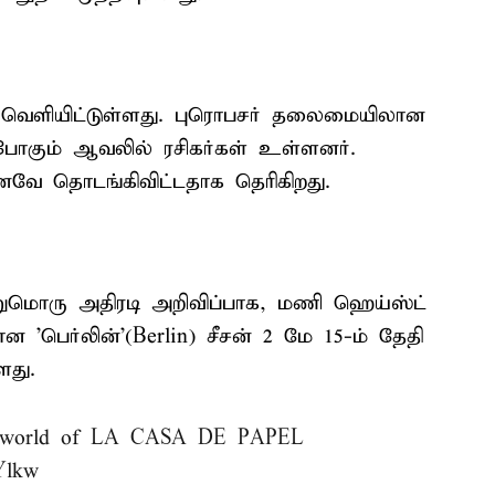
 வெளியிட்டுள்ளது. புரொபசர் தலைமையிலான
போகும் ஆவலில் ரசிகர்கள் உள்ளனர்.
னவே தொடங்கிவிட்டதாக தெரிகிறது.
றுமொரு அதிரடி அறிவிப்பாக, மணி ஹெய்ஸ்ட்
 'பெர்லின்’(Berlin) சீசன் 2 மே 15-ம் தேதி
ளது.
The world of LA CASA DE PAPEL
Ylkw