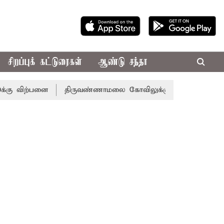
சிறப்புக் கட்டுரைகள்
ஆண்டு சந்தா
 விற்பனை
திருவண்ணாமலை கோவிலுக்கு இன்று அமித்ஷா வருகை: