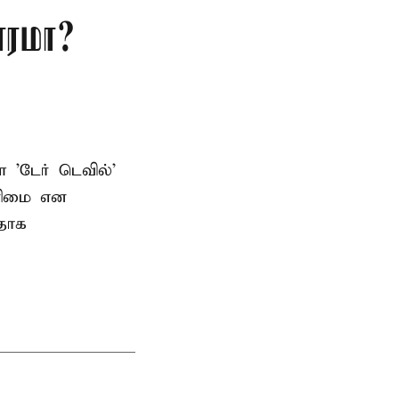
ாரமா?
ள 'டேர் டெவில்'
உரிமை என
பதாக