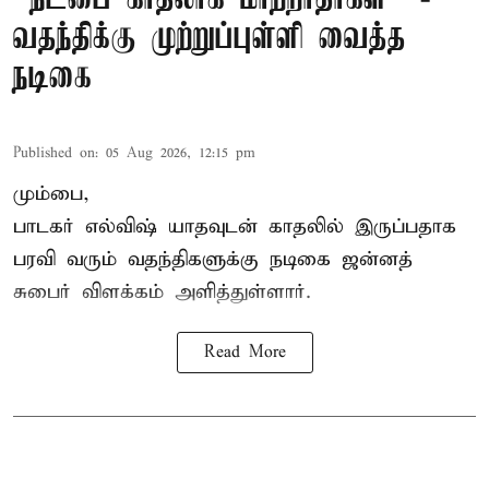
வதந்திக்கு முற்றுப்புள்ளி வைத்த
நடிகை
Published on
:
05 Aug 2026, 12:15 pm
மும்பை,
பாடகர் எல்விஷ் யாதவுடன் காதலில் இருப்பதாக
பரவி வரும் வதந்திகளுக்கு நடிகை
ஜன்னத்
சுபைர்
விளக்கம் அளித்துள்ளார்.
Read More