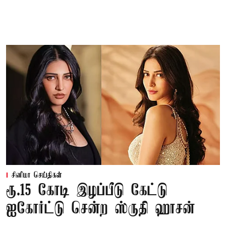
சினிமா செய்திகள்
ரூ.15 கோடி இழப்பீடு கேட்டு
ஐகோர்ட்டு சென்ற ஸ்ருதி ஹாசன்