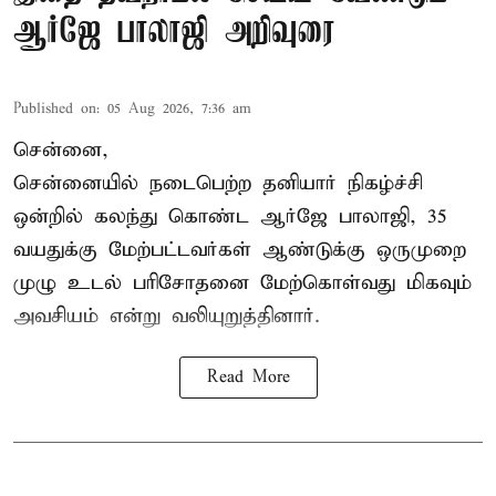
ஆர்ஜே பாலாஜி அறிவுரை
Published on
:
05 Aug 2026, 7:36 am
சென்னை,
சென்னையில் நடைபெற்ற தனியார் நிகழ்ச்சி
ஒன்றில் கலந்து கொண்ட ஆர்ஜே பாலாஜி, 35
வயதுக்கு மேற்பட்டவர்கள் ஆண்டுக்கு ஒருமுறை
முழு உடல் பரிசோதனை மேற்கொள்வது மிகவும்
அவசியம் என்று வலியுறுத்தினார்.
Read More