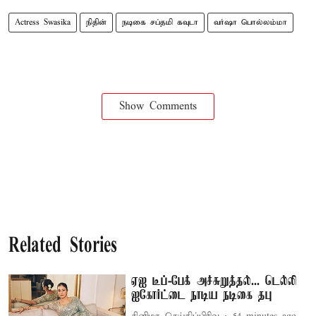
Actress Swasika
நிதின்
நடிகை சப்தமி கவுடா
வர்ஷா பொல்லம்மா
Show Comments
Related Stories
ஏஐ டீப்-பேக் அச்சுறுத்தல்... டெல்லி
ஐகோர்ட்டை நாடிய நடிகை தபு