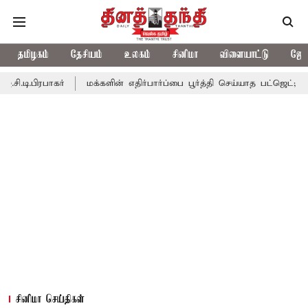
தமிழகம்
தேசியம்
உலகம்
சினிமா
விளையாட்டு
ஜோத
ர்
மக்களின் எதிர்பார்ப்பை பூர்த்தி செய்யாத பட்ஜெட்; எடப்பாடி பழனி
சினிமா செய்திகள்