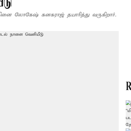
ீடு
த்தினை லோகேஷ் கனகராஜ் தயாரித்து வருகிறார்.
R