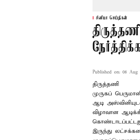
சினிமா செய்திகள்
திருத்தண
நேர்த்தி
Published on
:
08 Aug 
திருத்தணி
முருகப் பெருமான
ஆடி அஸ்வினியுட
விழாவான ஆடிக்க
கொண்டாடப்பட்டது
இருந்து லட்சக்க