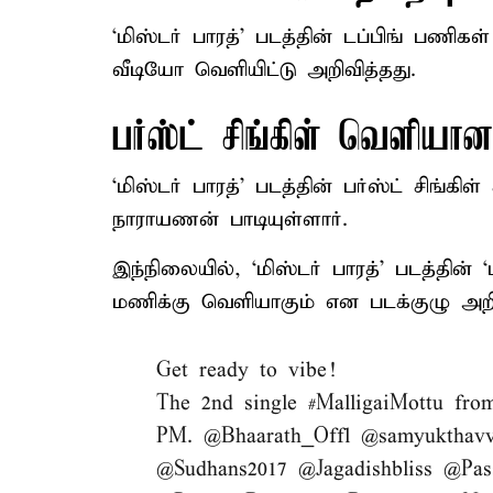
‘மிஸ்டர் பாரத்’ படத்தின் டப்பிங் பணிக
வீடியோ வெளியிட்டு அறிவித்தது.
பர்ஸ்ட் சிங்கிள் வெளியான
‘மிஸ்டர் பாரத்’ படத்தின் பர்ஸ்ட் சிங்
நாராயணன் பாடியுள்ளார்.
இந்நிலையில், ‘மிஸ்டர் பாரத்’ படத்தி
மணிக்கு வெளியாகும் என படக்குழு அறிவ
Get ready to vibe!
The 2nd single
#MalligaiMottu
fro
PM.
@Bhaarath_Offl
@samyukthav
@Sudhans2017
@Jagadishbliss
@Pas