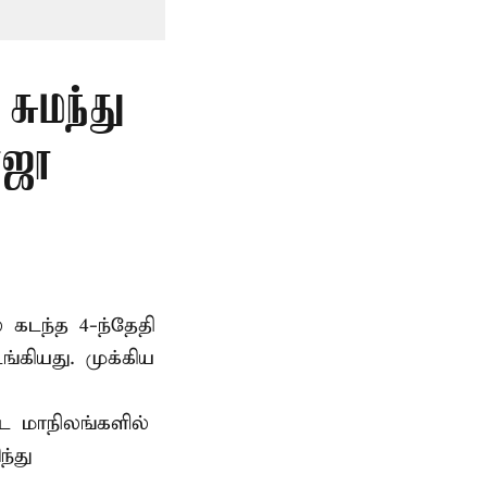
சுமந்து
ோஜா
 கடந்த 4-ந்தேதி
கியது. முக்கிய
்ட மாநிலங்களில்
்து