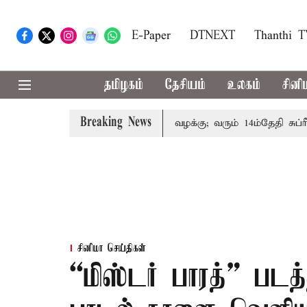
E-Paper
DTNEXT
Thanthi 
தமிழகம்
தேசியம்
உலகம்
சினி
Breaking News
 குடும்பத்தினருக்கு அரசுப்பணி வழக்கு; வரும் 14ம்தேதி சுப்ரீம்க
சினிமா செய்திகள்
“மிஸ்டர் பாரத்” பட