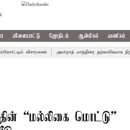
TV
மா
விளையாட்டு
ஜோதிடம்
ஆன்மிகம்
வணிகம்
ோர்ட்டில் விசாரணை
அமர்நாத் யாத்திரை தற்காலிகமாக நிறுத்தம்
த்தின் “மல்லிகை மொட்டு”