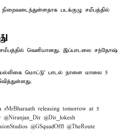
ள் நிறைவடைந்துள்ளதாக படக்குழு சமீபத்தில்
து
கிள் சமீபத்தில் வெளியானது. இப்பாடலை சந்தோஷ்
ன் ‘மல்லிகை மொட்டு’ பாடல் நாளை மாலை 5
ித்துள்ளது.
m
#MrBharaath
releasing tomorrow at 5
v
@Niranjan_Dir
@Dir_lokesh
sionStudios
@GSquadOffl
@TheRoute