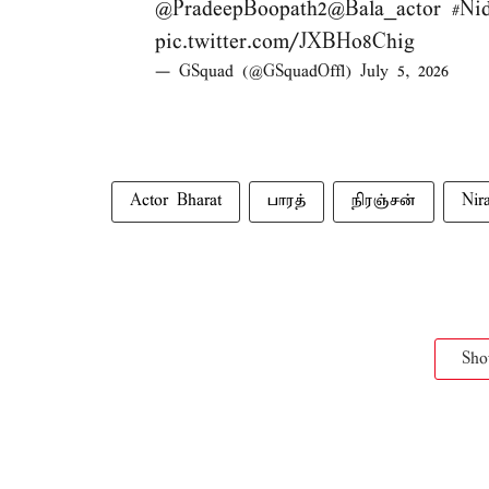
@PradeepBoopath2
@Bala_actor
#Ni
pic.twitter.com/JXBHo8Chig
— GSquad (@GSquadOffl)
July 5, 2026
Actor Bharat
பாரத்
நிரஞ்சன்
Nir
Sh