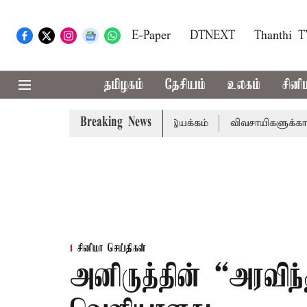
E-Paper
DTNEXT
Thanthi 
தமிழகம்
தேசியம்
உலகம்
சினி
Breaking News
ோடியில் மண்வள பாதுகாப்பு இயக்கம்
விவசாயிகளுக்கான இலவச 
சினிமா செய்திகள்
அனிருத்தின் “அரவிந்