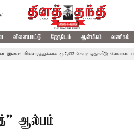
TV
மா
விளையாட்டு
ஜோதிடம்
ஆன்மிகம்
வணிகம்
மின்சாரத்துக்காக ரூ.7,432 கோடி ஒதுக்கீடு; வேளாண் பட்ஜெட்டி
த்” ஆல்பம்