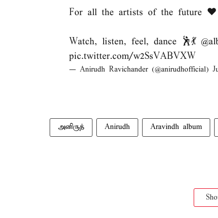
For all the artists of the future ❤️
Watch, listen, feel, dance 🕺💃
@al
pic.twitter.com/w2SsVABVXW
— Anirudh Ravichander (@anirudhofficial)
J
அனிருத்
Anirudh
Aravindh album
Sh