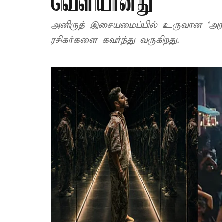
வெளியானது
அனிருத் இசையமைப்பில் உருவான ‘அரவி
ரசிகர்களை கவர்ந்து வருகிறது.