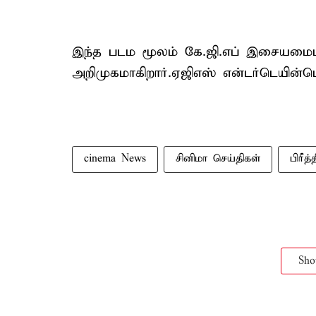
இந்த படம மூலம் கே.ஜி.எப் இசையமைப்ப
அறிமுகமாகிறார்.ஏஜிஎஸ் என்டர்டெயின்மெ
cinema News
சினிமா செய்திகள்
பிரீத
Sh