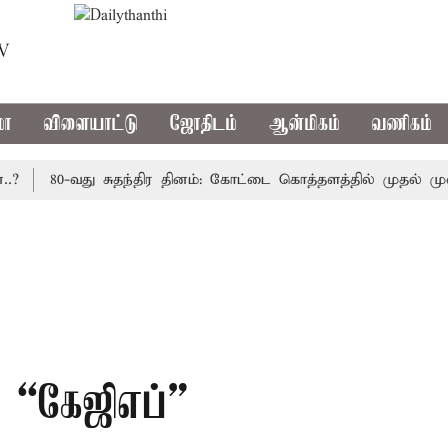
TV
மா
விளையாட்டு
ஜோதிடம்
ஆன்மிகம்
வணிகம்
80-வது சுதந்திர தினம்: கோட்டை கொத்தளத்தில் முதல் முறையா
் “கேஜிஎப்”