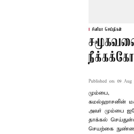
சினிமா செய்திகள்
சமூகவலை
நீக்கக்க
Published on
:
09 Aug 
மும்பை,
கமல்ஹாசனின் ம
அவர் மும்பை ஐக
தாக்கல் செய்துள்
செயற்கை நுண்ணறி