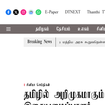
E-Paper
DTNEXT
Thanthi 
தமிழகம்
தேசியம்
உலகம்
சினி
Breaking News
மும் கட்டணம் வசூலிக்கப்படாது: மத்திய அரசு கூறுவதென்ன..?
சினிமா செய்திகள்
தமிழில் அறிமுகமாகும