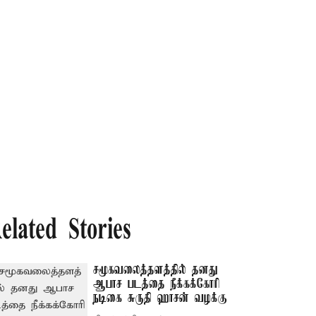
elated Stories
சமூகவலைத்தளத்தில் தனது
ஆபாச படத்தை நீக்கக்கோரி
நடிகை சுருதி ஹாசன் வழக்கு