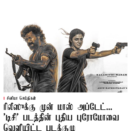
சினிமா செய்திகள்
ரிலீஸுக்கு முன் மாஸ் அப்டேட்...
'டிசி' படத்தின் புதிய புரோமோவை
வெளியிட்ட படக்குழு