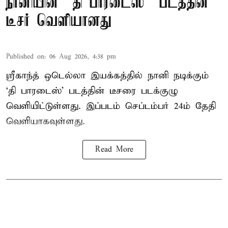
நானியின் “தி பாரடைஸ்” படத்தின்
டீசர் வெளியானது
Published on
:
06 Aug 2026, 4:38 pm
ஸ்ரீகாந்த் ஒடெல்லா இயக்கத்தில் நானி நடிக்கும்
‘தி பாரடைஸ்’ படத்தின் டீசரை படக்குழு
வெளியிட்டுள்ளது. இப்படம் செப்டம்பர் 24ம் தேதி
வெளியாகவுள்ளது.
Read More