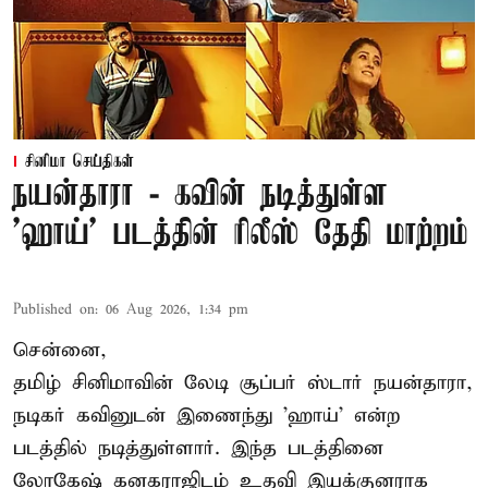
சினிமா செய்திகள்
நயன்தாரா - கவின் நடித்துள்ள
'ஹாய்' படத்தின் ரிலீஸ் தேதி மாற்றம்
Published on
:
06 Aug 2026, 1:34 pm
சென்னை,
தமிழ் சினிமாவின் லேடி சூப்பர் ஸ்டார் நயன்தாரா,
நடிகர் கவினுடன் இணைந்து 'ஹாய்' என்ற
படத்தில் நடித்துள்ளார். இந்த படத்தினை
லோகேஷ் கனகராஜிடம் உதவி இயக்குனராக