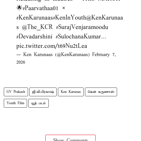
🌟
#Paarvathaa01
×
#KenKarunaas
#KenInYouth
@KenKarunaa
s
@The_KCR
#SurajVenjaramoodu
#Devadarshini
#SulochanaKumar
…
pic.twitter.com/t69Nu2tLea
— Ken Karunaas (@KenKarunaas)
February 7,
2026
GV Prakash
ஜி.வி.பிரகாஷ்
Ken Karunas
கென் கருணாஸ்
Youth Film
யூத் படம்
Show Comments