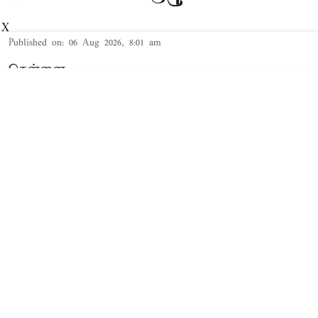
X
Published on
:
06 Aug 2026, 8:01 am
சென்னை,
இயக்குநர் அருண் மாதேஸ்வரன் இயக்கத்தில்
உருவாகியுள்ள 'டிசி' திரைப்படம் நாளை உலகம்
முழுவதும் திரையரங்குகளில் வெளியாக உள்ளது.
படத்தின் மீதான எதிர்பார்ப்பு நாளுக்கு நாள்
அதிகரித்து வரும் நிலையில், ரசிகர்களை மேலும்
உற்சாகப்படுத்தும் வகையில் படக்குழு புதிய
புரோமோ வீடியோவை வெளியிட்டுள்ளது.
Read More