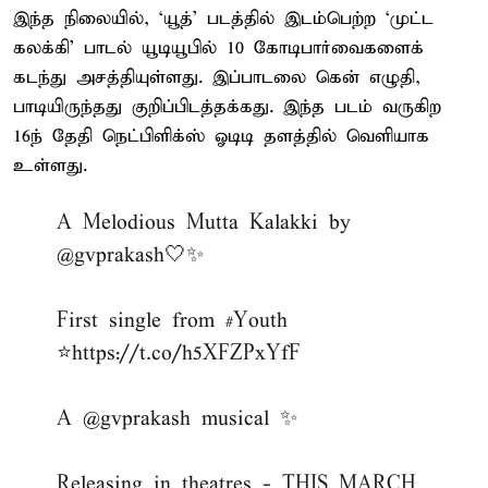
இந்த நிலையில், ‘யூத்’ படத்தில் இடம்பெற்ற ‘முட்ட
கலக்கி’ பாடல் யூடியூபில் 10 கோடிபார்வைகளைக்
கடந்து அசத்தியுள்ளது. இப்பாடலை கென் எழுதி,
பாடியிருந்தது குறிப்பிடத்தக்கது. இந்த படம் வருகிற
16ந் தேதி நெட்பிளிக்ஸ் ஓடிடி தளத்தில் வெளியாக
உள்ளது.
A Melodious Mutta Kalakki by
@gvprakash
🤍✨
First single from
#Youth
⭐️
https://t.co/h5XFZPxYfF
A
@gvprakash
musical ✨
Releasing in theatres - THIS MARCH