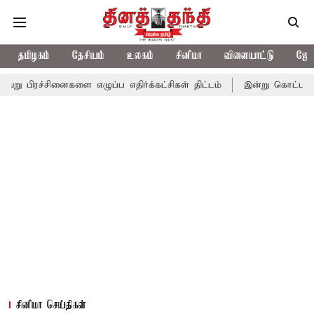
தமிழகம்
தேசியம்
உலகம்
சினிமா
விளையாட்டு
ஜோத
னைகளை எழுப்ப எதிர்க்கட்சிகள் திட்டம்
இன்று கொட்டப்போகும் கனம
சினிமா செய்திகள்